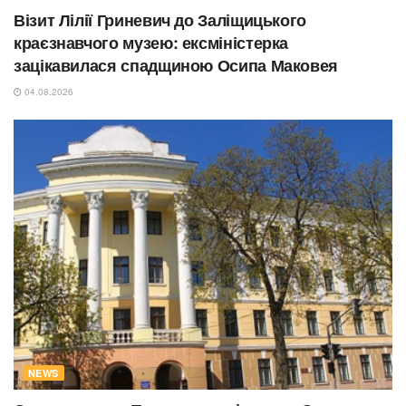
Візит Лілії Гриневич до Заліщицького
краєзнавчого музею: ексміністерка
зацікавилася спадщиною Осипа Маковея
04.08.2026
NEWS