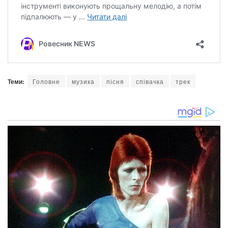
Теми:
Головне
музика
пісня
співачка
трек