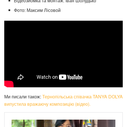
Відеозйомка та монтаж: Іван Шолудько
Фото: Максим
Лісовой
Ми писали також:
Тернопільська співачка TANYA DOLYA
випустила вражаючу композицію (відео).