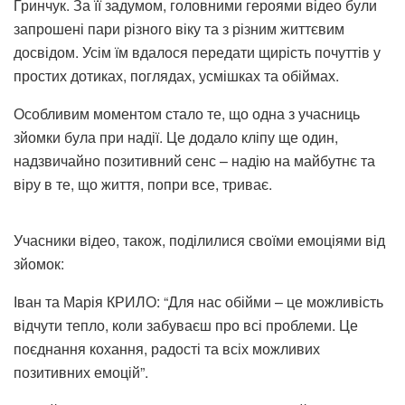
Гринчук. За її задумом, головними героями відео були
запрошені пари різного віку та з різним життєвим
досвідом. Усім їм вдалося передати щирість почуттів у
простих дотиках, поглядах, усмішках та обіймах.
Особливим моментом стало те, що одна з учасниць
зйомки була при надії. Це додало кліпу ще один,
надзвичайно позитивний сенс – надію на майбутнє та
віру в те, що життя, попри все, триває.
Учасники відео, також, поділилися своїми емоціями від
зйомок:
Іван та Марія КРИЛО: “Для нас обійми – це можливість
відчути тепло, коли забуваєш про всі проблеми. Це
поєднання кохання, радості та всіх можливих
позитивних емоцій”.