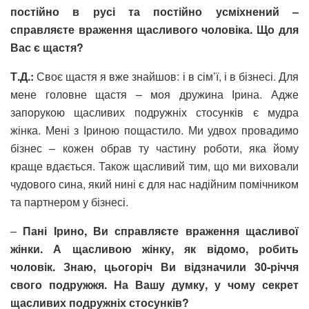
постійно в русі та постійно усміхнений –
справляєте враження щасливого чоловіка. Що для
Вас є щастя?
Т.Д.:
Своє щастя я вже знайшов: і в сім’ї, і в бізнесі. Для
мене головне щастя – моя дружина Ірина. Адже
запорукою щасливих подружніх стосунків є мудра
жінка. Мені з Іриною пощастило. Ми удвох провадимо
бізнес – кожен обрав ту частину роботи, яка йому
краще вдається. Також щасливий тим, що ми виховали
чудового сина, який нині є для нас надійним помічником
та партнером у бізнесі.
–
Пані Ірино, Ви справляєте враження щасливої
жінки. А щасливою жінку, як відомо, робить
чоловік. Знаю, цьогоріч Ви відзначили 30-річчя
свого подружжя. На Вашу думку, у чому секрет
щасливих подружніх стосунків?