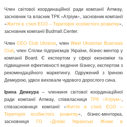
Член світової координаційної ради компанії Amway,
засновник та власник ТРК «Атріум», засновник компанії
«
Життя в стилі ECO – Територія особистого розвитку
»,
засновник компанії Budmall.Center.
Член
CEO Club Ukraine
, член
West Ukrainian Business
Club
, член Спілки підприємців України, бізнес-ментор у
компанії Board. Є експертом у сфері економіки та
підвищення ефективності ведення бізнесу, експертом з
рекомендаційного маркетингу. Одружений з Іриною
Демкурою, удвох виховали чудового дорослого сина.
Ірина Демкура
– членкиня світової координаційної
ради компанії Amway, співвласниця
ТРК «Атріум»
,
співзасновниця компанії «
Життя в стилі ECO –
Територія особистого розвитку
», бізнес-менторка,
засновниця
ГО «Ділові Українські Жінки в