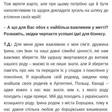
Тож мріяти варто, але при цьому потрібно ще й бути
наполегливим та щодня докладати зусиль на шляху до
втілення своїх мрій!
–
А що для Вас обох є найбільш важливим у житті?
Розкажіть, звідки черпаєте успішні ідеї для бізнесу.
Т.Д.:
Для мене дуже важливою є моя сім’я: дружина
Ірина, син Іван та наші давні сімейні цінності, які нам
важливо зберегти. Ми щоразу звертаємося до витоків
нашого роду – маємо їх не лише знати, але й зберегти
пам’ять про них та передати їх у спадок з покоління у
покоління.
Я віднайшов свій родовід, завдяки чому
знайшов своїх родичів в Аргентині, Польщі, Канаді –
адже кожен з нас має знати, ким є, з якого роду
походить і куди прямує. Мій дід походить з українського
козацького роду.
Ірина родом з міста Борщова, тому в
нас давня спільна любов до борщівських вишиванок.