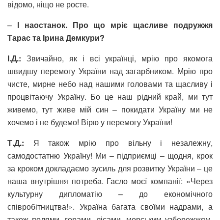
відомо, ніщо не росте.
–
І наостанок. Про що мріє щасливе подружжя
Тарас та Ірина Демкури?
І.Д.:
Звичайно, як і всі українці, мрію про якомога
швидшу перемогу України над загарбником. Мрію про
чисте, мирне небо над нашими головами та щасливу і
процвітаючу Україну. Бо це наш рідний край, ми тут
живемо, тут живе мій син – покидати Україну ми не
хочемо і не будемо! Вірю у перемогу України!
Т.Д.:
Я також мрію про вільну і незалежну,
самодостатню Україну! Ми – підприємці – щодня, крок
за кроком докладаємо зусиль для розвитку України – це
наша внутрішня потреба. Гасло моєї компанії: «Через
культурну дипломатію – до економічного
співробітництва!». Україна багата своїми надрами, а
також полями, горами, лісами, морським узбережжям,