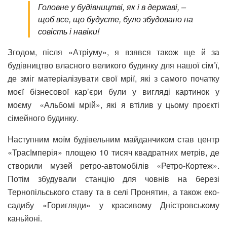
Головне у будівництві, як і в державі, –
щоб все, що будуєте, було збудовано на
совість і навіки!
Згодом, після «Атріуму», я взявся також ще й за
будівництво власного великого будинку для нашої сім’ї,
де зміг матеріалізувати свої мрії, які з самого початку
моєї бізнесової кар’єри були у вигляді картинок у
моєму «Альбомі мрій», які я втілив у цьому проєкті
сімейного будинку.
Наступним моїм будівельним майданчиком став центр
«ТрасІмперія» площею 10 тисяч квадратних метрів, де
створили музей ретро-автомобілів «Ретро-Кортеж».
Потім збудували станцію для човнів на березі
Тернопільського ставу та в селі Пронятин, а також еко-
садибу «Горигляди» у красивому Дністровському
каньйоні.