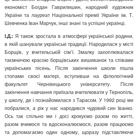
економіст Богдан Гаврилишин, народний художник
України та лауреат Національної премії України ім. Т.
Шевченка Іван Марчук, інші знані та успішні українці.
І.Д.:
Я також зростала в атмосфері української родини,
в якій шанували українські традиції. Народилася у місті
Борщів, у вчительській сім’ї. Змалку захоплювалася
таємничою красою борщівських вишиванок та співами
українських пісень. Після закінчення школи пішла
стопами своєї матері, вступивши на філологічний
факультет Чернівецького університету. Після
закінчення навчання приїхала вчителювати у Тернопіль,
у школу, де і познайомилася з Тарасом. У 1992 році ми
побралися, а рік у нас народився чудовий син Іванко.
Ось так спільно ми і досі крокуємо разом по житті,
разом вчимося та вдосконалюємося, разом працюємо
та допомагаємо один одному, щоразу підставляючи