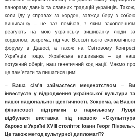
панораму давніх та славних традицій українців. Також,
коли їду у справах за кордон, завжди беру з собою
вишиванку – не раз помічав, з яким захопленням
реагують на мою українську вишиванку люди за
кордоном, зокрема, під час Всесвітнього економічного
форуму в Давосі, а також на Світовому Конгресі
Українців тощо. Українська вишиванка – це наш
потужний оберіг, наш генетичний код нації. Маємо про
це пам’ятати та пишатися цим!
–
Ваша сім’я займаєтеся меценатством – Ви
інвестуєте у відродження української культури та
нашої національної ідентичності. Зокрема, за Вашої
фінансової підтримки в паризькому Луврі
відбулася виставка під назвою «Скульптура
бароко в Україні XVIII століття: Іоанн Георг Пінзель».
Це також метод культурної дипломатії?