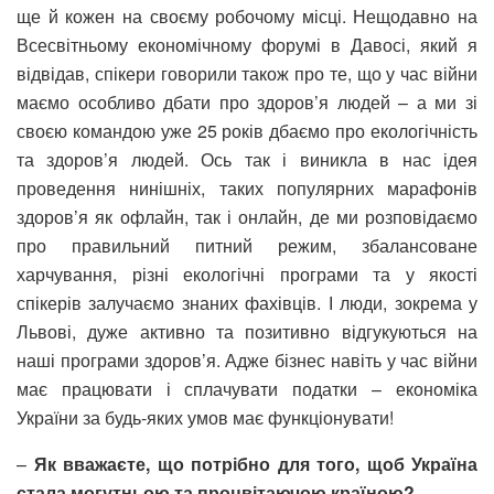
ще й кожен на своєму робочому місці. Нещодавно на
Всесвітньому економічному форумі в Давосі, який я
відвідав, спікери говорили також про те, що у час війни
маємо особливо дбати про здоров’я людей – а ми зі
своєю командою уже 25 років дбаємо про екологічність
та здоров’я людей. Ось так і виникла в нас ідея
проведення нинішніх, таких популярних марафонів
здоров’я як офлайн, так і онлайн, де ми розповідаємо
про правильний питний режим, збалансоване
харчування, різні екологічні програми та у якості
спікерів залучаємо знаних фахівців. І люди, зокрема у
Львові, дуже активно та позитивно відгукуються на
наші програми здоров’я. Адже бізнес навіть у час війни
має працювати і сплачувати податки – економіка
України за будь-яких умов має функціонувати!
–
Як вважаєте, що потрібно для того, щоб Україна
стала могутньою та процвітаючою країною?