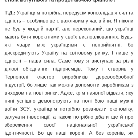
Т.Д.:
Українцям потрібна передусім консолідація сил та
єдність – особливо це є важливим у час війни. Я ніколи
не був у жодній партії, але переконаний, що українці
мають бути коректними у своїх висловлюваннях. Будь-
які чвари між українцями є неприйнятні, бо
дискредитують Україну на світовому ринку. І лише у
єдності – наша сила. Саме тому я виступаю за різні
ділові об’єднання підприємців. Тому і створив у
Тернополі кластер виробників деревообробної
індустрії, бо лише так можна допомогти виробникам з
виходом на нові ринки. Адже, крім наявної відваги, яку
нині успішно демонструють на полі бою наші мужні
воїни ЗСУ, українцям потрібно розвивати економіку,
залучати інвестиції, а також потрібно дбати ще й про
збереження своєї національної української
ідентичності. Бо це наші корені. А без коренів, як