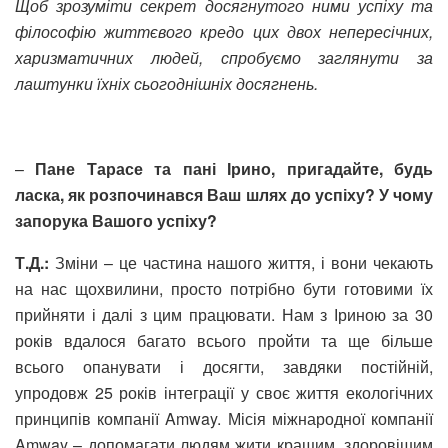
Щоб зрозуміти секрет досягнутого ними успіху та
філософію життєвого кредо цих двох непересічних,
харизматичних людей, спробуємо заглянути за
лаштунки їхніх сьогоднішніх досягнень.
–
Пане Тарасе та пані Ірино, пригадайте, будь
ласка, як розпочинався Ваш шлях до успіху? У чому
запорука Вашого успіху?
Т.Д.:
Зміни – це частина нашого життя, і вони чекають
на нас щохвилини, просто потрібно бути готовими їх
прийняти і далі з цим працювати. Нам з Іриною за 30
років вдалося багато всього пройти та ще більше
всього опанувати і досягти, завдяки постійній,
упродовж 25 років інтеграції у своє життя екологічних
принципів компанії Amway. Місія міжнародної компанії
Amway – допомагати людям жити кращим, здоровішим