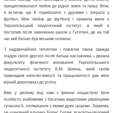
прищеплювалася любов до рідної землі та праці. Втім,
я встигав ще й порибалити з друзями і пограти у
футбол. Моя любов до футболу і привела мене у
Тернопільський педагогічний інститут, в який я
поступив після закінчення школи у Гусятині, де на той
час мій батько був міським головою.
З надзвичайною теплотою і повагою також завжди
згадую свого другого після батька наставника
–
декана
факультету фізичного виховання Тернопільського
педагогічного інституту Б.М. Шияна, який своїм
прикладом наполегливості та працьовитості дав мені
вірний дороговказ до успіху.
Вже у зрілому віці нам з Іриною пощастило бути
особисто знайомими з багатьма видатними українцями
сучасності, спілкування з якими дуже цінуємо. Зокрема,
це шановний владика Борис Гудзяк, всесвітньовідомий