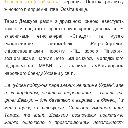
Тернопільській області»
, керівник Центру розвитку
жіночого підприємництва. Освіта вища.
Тарас Демкура разом з дружиною Іриною інвестують
також у соціальні проєкти культурної дипломатії. Є
власниками етногалереї «Спадок» та музею
ексклюзивних автомобілів «Ретро-Кортеж»,
співзасновниками проєкту «Під зорею Пінзеля»,
засновниками навчального бізнес-курсу молодіжного
підприємства MESH та знаними амбасадорами
народного бренду України у світі.
Ця чудова подружня пара знаних не лише в Україні, але
й за кордоном, успішних тернополян – Тараса та
Ірини Демкур – для багатьох є взірцем і в бізнесі, і в
меценацтві, і в стосунках. Спільний сімейний шлях
Тараса та Ірини Демкури розпочався практично
майже одночасно з проголошенням незалежності