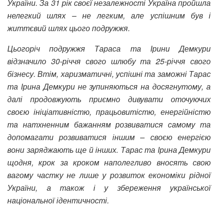
України. За 31 рік своєї незалежності Україна пройшла
нелегкий шлях – не легким, але успішним був і
життєвий шлях цього подружжя.
Цьогоріч подружжя Тараса та Ірини Демкури
відзначило 30-річчя свого шлюбу та 25-річчя свого
бізнесу. Втім, харизматичні, успішні та заможні Тарас
та Ірина Демкури не зупиняються на досягнутому, а
далі продовжують приємно дивувати оточуючих
своєю ініціативністю, працьовитістю, енергійністю
та натхненним бажанням розвиватися самому та
допомагати розвиватися іншим – своєю енергією
вони заряджають ще й інших. Тарас та Ірина Демкури
щодня, крок за кроком наполегливо вносять свою
вагому частку не лише у розвиток економіки рідної
України, а також і у збереження української
національної ідентичності.