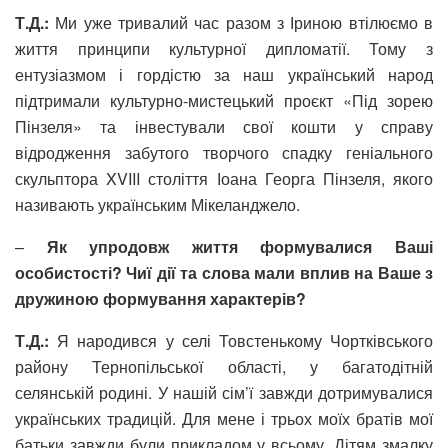
Т.Д.:
Ми уже тривалий час разом з Іриною втілюємо в
життя принципи культурної дипломатії. Тому з
ентузіазмом і гордістю за наш український народ
підтримали культурно-мистецький проєкт «Під зорею
Пінзеля» та інвестували свої кошти у справу
відродження забутого творчого спадку геніального
скульптора XVIII століття Іоана Георга Пінзеля, якого
називають українським Мікеланджело.
–
Як упродовж життя формувалися Ваші
особистості? Чиї дії та слова мали вплив на Ваше з
дружиною формування характерів?
Т.Д.:
Я народився у селі Товстенькому Чортківського
району Тернопільської області, у багатодітній
селянській родині.
У нашій сім’ї завжди дотримувалися
українських традицій. Для мене і трьох моїх братів мої
батьки завжди були прикладом у всьому. Дітям змалку