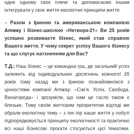
одне одному своє плече та допомагаємо іншим
інтегрувати у своє життя екологічні принципи життя.
–
Разом з Іриною та американською компанією
Amway і бізнес-школою «Нетворк-21» Ви 25 років
успішно розвиваєте бізнес, який став справою
Вашого життя. У чому секрет успіху Вашого бізнесу
та що слугує натхненням для Вас?
Т.Д.:
Наш бізнес – це командна гра, де загальний успіх
залежить від індивідуальних досягнень кожного! 25
років тому назад ми з Іриною познайомилися з
цінностями компанії Amway: «Сім’я. Успіх. Свобода.
Винагорода» і зрозуміли, що нам це гасло також є
близьке. Тому своїм життєвим пріоритетом відтоді ми
обрали екологічну тему – з тих пір наше життя у побуті
підпорядковується принципу екологічності та практично
всі наші бізнесові проєкти стосуються цієї тематики.