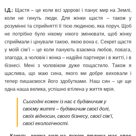
І.Д.:
Щастя – це коли всі здорові і панує мир на Землі,
коли не гинуть люди. Для жінки щастя – також у
розумінні та сприйнятті її тією людиною, яка поруч. Щоб
не потрібно було нікому нікого змінювати, щоб жінку
сприймали і цінували такою, якою вона є. Секрет щастя
у моїй сім’ї – це коли панують взаємна любов, повага,
злагода, а чоловік і жінка – надійні партнери і в житті, і в
бізнесі. Мені з чоловіком дуже пощастило. Також я
щаслива, що маю сина, якого ми добре виховали і
тепер пишаємося його здобутками. Наш син – це ще
одна наша велика, успішно втілена у життя мрія.
Сьогодні кожен із нас є будівничим у
своєму житті – будівничим своєї долі,
своїх відносин, свого бізнесу, своєї сім’ї,
своєї екологічності.
–
Кажуть, кожна сильна духом людина має своє