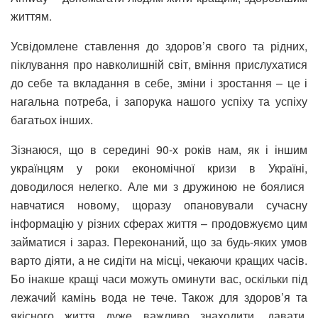
життям.
Усвідомлене ставлення до здоров’я свого та рідних,
піклування про навколишній світ, вміння прислухатися
до себе та вкладання в себе, зміни і зростання – це і
нагальна потреба, і запорука нашого успіху та успіху
багатьох інших.
Зізнаюся, що в середині 90-х років нам, як і іншим
українцям у роки економічної кризи в Україні,
доводилося нелегко.
Але ми з дружиною не боялися
навчатися новому, щоразу опановували сучасну
інформацію у різних сферах життя – продовжуємо цим
займатися і зараз. Переконаний, що за будь-яких умов
варто діяти, а не сидіти на місці, чекаючи кращих часів.
Бо інакше кращі часи можуть оминути вас, оскільки під
лежачий камінь вода не тече. Також для здоров’я та
якісного життя дуже важливо знаходити, давати,