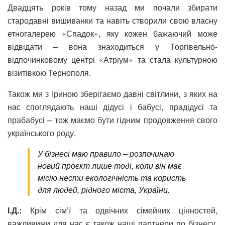
Двадцять років тому назад ми почали збирати
стародавні вишиванки та навіть створили свою власну
етногалерею «Спадок», яку кожен бажаючий може
відвідати – вона знаходиться у Торгівельно-
відпочинковому центрі «Атріум» та стала культурною
візитівкою Тернополя.
Також ми з Іриною зберігаємо давні світлини, з яких на
нас споглядають наші дідусі і бабусі, прадідусі та
прабабусі – тож маємо бути гідним продовження свого
українського роду.
У бізнесі маю правило – розпочинаю
новий проєкт лише тоді, коли він має
місію нести екологічність та користь
для людей, рідного міста, України.
І.Д.:
Крім сім’ї та одвічних сімейних цінностей,
важливими для нас є також наші партнери по бізнесу,