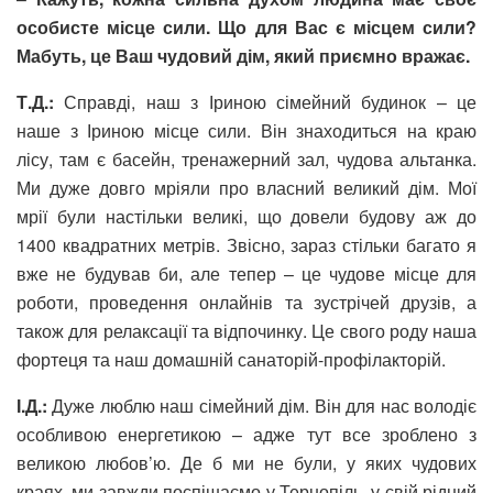
особисте місце сили. Що для Вас є місцем сили?
Мабуть, це Ваш чудовий дім, який приємно вражає.
Т.Д.:
Справді, наш з Іриною сімейний будинок – це
наше з Іриною місце сили. Він знаходиться на краю
лісу, там є басейн, тренажерний зал, чудова альтанка.
Ми дуже довго мріяли про власний великий дім. Мої
мрії були настільки великі, що довели будову аж до
1400 квадратних метрів. Звісно, зараз стільки багато я
вже не будував би, але тепер – це чудове місце для
роботи, проведення онлайнів та зустрічей друзів, а
також для релаксації та відпочинку. Це свого роду наша
фортеця та наш домашній санаторій-профілакторій.
І.Д.:
Дуже люблю наш сімейний дім. Він для нас володіє
особливою енергетикою – адже тут все зроблено з
великою любов’ю. Де б ми не були, у яких чудових
краях, ми завжди поспішаємо у Тернопіль, у свій рідний