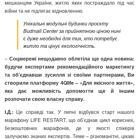
мешканцям України, житло яких постраждало під час
війни та не підлягає відновленню.
Унікальні модульні будинки проєкту
Budmall.Center за прийнятною ціною нині
є дуже необхідні для тих, хто потребує
житло та цінує екологічність.
–
Соцмережі нещодавно облетіла ще одна новина:
будучи експертами рекомендаційного маркетингу
та об’єднавши зусилля зі своїми партнерами, Ви
створили платформу 4Qlife – «Для якісного життя»,
яка дає можливість допомогти ще й іншим
розпочати свою власну справу.
І.Д.:
Це справді так. У липні відбувся старт нашого
марафону LIFE RESTART, що об’єднав цикл корисних,
безкоштовних марафонів, де у якості спікерів
залучаємо знаних експертів. Теми – різноманітні, цікаві