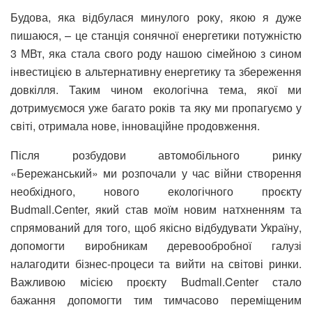
Будова, яка відбулася минулого року, якою я дуже
пишаюся, – це станція сонячної енергетики потужністю
3 МВт, яка стала свого роду нашою сімейною з сином
інвестицією в альтернативну енергетику та збереження
довкілля. Таким чином екологічна тема, якої ми
дотримуємося уже багато років та яку ми пропагуємо у
світі, отримала нове, інноваційне продовження.
Після розбудови автомобільного ринку
«Бережанський» ми розпочали у час війни створення
необхідного, нового екологічного проєкту
Budmall.Center, який став моїм новим натхненням та
спрямований для того, щоб якісно відбудувати Україну,
допомогти виробникам деревообробної галузі
налагодити бізнес-процеси та вийти на світові ринки.
Важливою місією проєкту Budmall.Center стало
бажання допомогти тим тимчасово переміщеним