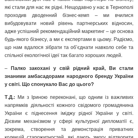
які стали для нас як рідні. Нещодавно у нас в Тернополі
проходив дводенний бізнес-кемп – ми вчилися
вибудовувати новий рівень партнерських відносин,
адже успішний рекомендаційний маркетинг – це основа
будь-якого бізнесу, а ми є експертами в цьому. Радіємо,
що нам вдалося зібрати та об’єднати навколо себе та
спільної екологічної ідеї так багато хороших людей.
–
Палко закохані у свій рідний край, Ви стали
знаними амбасадорами народного бренду України
у світі. Що спонукало Вас до цього?
Т.Д.:
Ми з Іриною переконані, що одним із важливих
напрямків діяльності кожного свідомого громадянина
України є піднесення іміджу рідної України у світі.
Дієвим механізмом у сфері культурної дипломатії є,
зокрема, створення та демонстрація приватних
колекцій старожитностей, які дають змогу відтворити