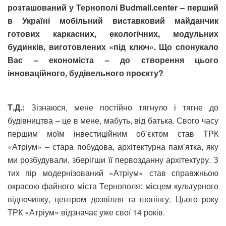
розташований у Тернополі Budmall.center – перший
в Україні мобільний виставковий майданчик
готових каркасних, екологічних, модульних
будинків, виготовлених «під ключ». Що спонукало
Вас – економіста – до створення цього
інноваційного, будівельного проєкту?
Т.Д.:
Зізнаюся, мене постійно тягнуло і тягне до
будівництва – це в мене, мабуть, від батька. Свого часу
першим моїм інвестиційним об’єктом став ТРК
«Атріум» – стара побудова, архітектурна пам’ятка, яку
ми розбудували, зберігши її первозданну архітектуру. З
тих пір модернізований «Атріум» став справжньою
окрасою файного міста Тернополя: місцем культурного
відпочинку, центром дозвілля та шопінгу. Цього року
ТРК «Атріум» відзначає уже свої 14 років.