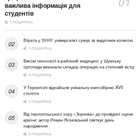
важлива інформація для
студентів
0 ПОШИРЕНЬ
Втрата у ЗУНУ: університет сумує за видатним колегою
0 ПОШИРЕНЬ
Високі технології в районній медицині: у Шумську
ортопеди виконали складну операцію на стегновій кістці
0 ПОШИРЕНЬ
У Тернополі віднайшли унікальну книгозбірню XVII
століття
0 ПОШИРЕНЬ
Від тернопільського хору «Зоринка» до провідної сцени
країни: актор Роман Ясіновський святкує день
народження
0 ПОШИРЕНЬ