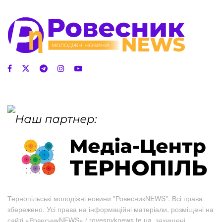
Тернопільські молодіжні новини "РовесникNEWS". Всі права
збережено. Усі права на інформаційні матеріали, розміщені на
сайті «РовесникNEWS» / rovesnyknews.te.ua, захищені