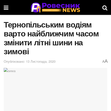
Тернопільським водіям
варто найближчим часом
змінити літні шини на
зимові
A
Опубліковано: 13 Листопада, 2020
A