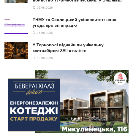
06.08.2026
ТНМУ та Сєдлецький університет: нова
угода про співпрацю
06.08.2026
У Тернополі віднайшли унікальну
книгозбірню XVII століття
05.08.2026