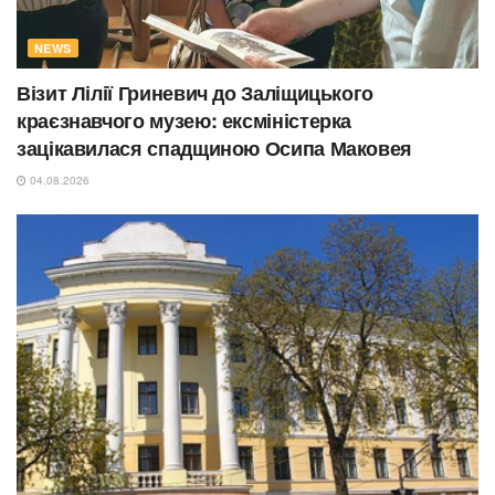
NEWS
Візит Лілії Гриневич до Заліщицького
краєзнавчого музею: ексміністерка
зацікавилася спадщиною Осипа Маковея
04.08.2026