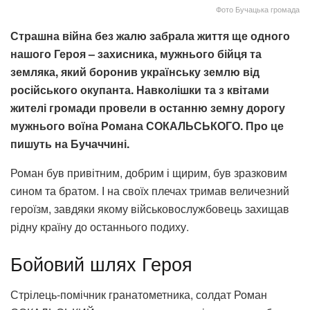
Фото Бучацька громада
Страшна війна без жалю забрала життя ще одного
нашого Героя – захисника, мужнього бійця та
земляка, який боронив українську землю від
російського окупанта. Навколішки та з квітами
жителі громади провели в останню земну дорогу
мужнього воїна Романа СОКАЛЬСЬКОГО. Про це
пишуть на Бучаччині.
Роман був привітним, добрим і щирим, був зразковим
сином та братом. І на своїх плечах тримав величезний
героїзм, завдяки якому військовослужбовець захищав
рідну країну до останнього подиху.
Бойовий шлях Героя
Стрілець-помічник гранатометника, солдат Роман