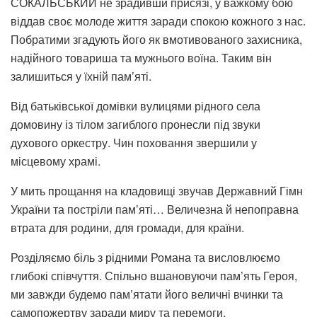
СОКАЛЬСЬКИЙ не зрадивши присязі, у важкому бою
віддав своє молоде життя заради спокою кожного з нас.
Побратими згадують його як вмотивованого захисника,
надійного товариша та мужнього воїна. Таким він
залишиться у їхній пам’яті.
Від батьківської домівки вулицями рідного села
домовину із тілом загиблого пронесли під звуки
духового оркестру. Чин поховання звершили у
місцевому храмі.
У мить прощання на кладовищі звучав Державний Гімн
України та постріли пам’яті… Величезна й непоправна
втрата для родини, для громади, для країни.
Розділяємо біль з рідними Романа та висловлюємо
глибокі співчуття. Спільно вшановуючи пам’ять Героя,
ми завжди будемо пам’ятати його величні вчинки та
самопожертву заради миру та перемоги.