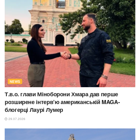
NEWS
Т.в.о. глави Міноборони Хмара дав перше
розширене інтерв’ю американській MAGA-
блогерці Лаурі Лумер
29.07.2026