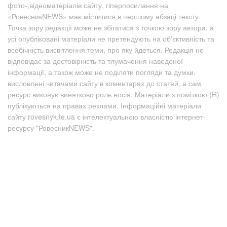
фото-,відеоматеріалів сайту, гіперпосилання на
«РовесникNEWS» має міститися в першому абзаці тексту.
Точка зору редакції може не збігатися з точкою зору автора, а
усі опубліковані матеріали не претендують на об'єктивність та
всебічність висвітлення теми, про яку йдеться. Редакція не
відповідає за достовірність та тлумачення наведеної
інформації, а також може не поділяти погляди та думки,
висловлені читачами сайту в коментарях до статей, а сам
ресурс виконує винятково роль носія. Матеріали з поміткою (R)
публікуються на правах реклами. Інформаційні матеріали
сайту rovesnyk.te.ua є інтелектуальною власністю інтернет-
ресурсу "РовесникNEWS".