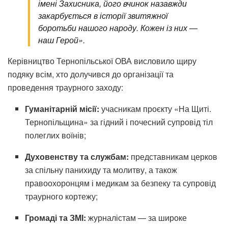
імені Захисника, його вчинок назавжди
закарбується в історії звитяжної
боротьби нашого народу. Кожен із них —
наш Герой».
Керівництво Тернопільської ОВА висловило щиру
подяку всім, хто долучився до організації та
проведення траурного заходу:
Гуманітарній місії:
учасникам проєкту «На Щиті.
Тернопільщина» за гідний і почесний супровід тіл
полеглих воїнів;
Духовенству та службам:
представникам церков
за спільну панихиду та молитву, а також
правоохоронцям і медикам за безпеку та супровід
траурного кортежу;
Громаді та ЗМІ:
журналістам — за широке