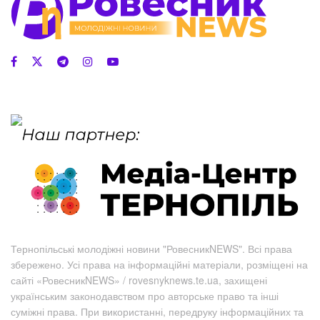
Тернопільські молодіжні новини "РовесникNEWS". Всі права
збережено. Усі права на інформаційні матеріали, розміщені на
сайті «РовесникNEWS» / rovesnyknews.te.ua, захищені
українським законодавством про авторське право та інші
суміжні права. При використанні, передруку інформаційних та