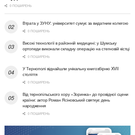
0 ПОШИРЕНЬ
Втрата у ЗУНУ: університет сумує за видатним колегою
0 ПОШИРЕНЬ
Високі технології в районній медицині: у Шумську
ортопеди виконали складну операцію на стегновій кістці
0 ПОШИРЕНЬ
У Тернополі віднайшли унікальну книгозбірню XVII
століття
0 ПОШИРЕНЬ
Від тернопільського хору «Зоринка» до провідної сцени
країни: актор Роман Ясіновський святкує день
народження
0 ПОШИРЕНЬ