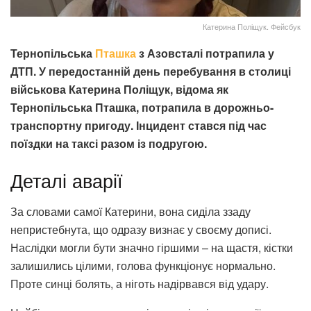
Катерина Поліщук. Фейсбук
Тернопільська
Пташка
з Азовсталі потрапила у
ДТП. У передостанній день перебування в столиці
військова Катерина Поліщук, відома як
Тернопільська Пташка, потрапила в дорожньо-
транспортну пригоду. Інцидент стався під час
поїздки на таксі разом із подругою.
Деталі аварії
За словами самої Катерини, вона сиділа ззаду
непристебнута, що одразу визнає у своєму дописі.
Наслідки могли бути значно гіршими – на щастя, кістки
залишились цілими, голова функціонує нормально.
Проте синці болять, а ніготь надірвався від удару.