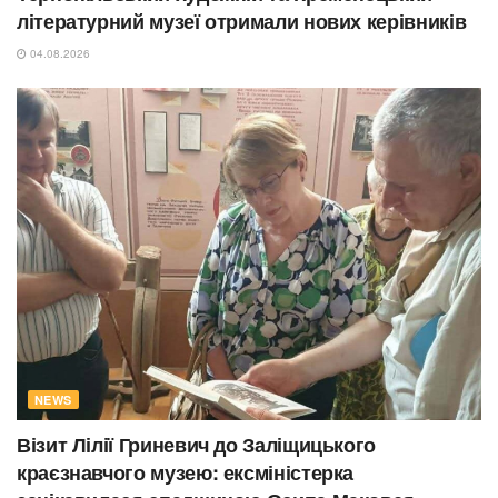
літературний музеї отримали нових керівників
04.08.2026
NEWS
Візит Лілії Гриневич до Заліщицького
краєзнавчого музею: ексміністерка