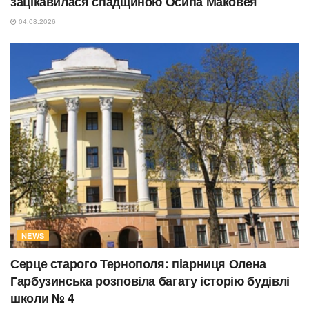
зацікавилася спадщиною Осипа Маковея
04.08.2026
NEWS
Серце старого Тернополя: піарниця Олена
Гарбузинська розповіла багату історію будівлі
школи № 4