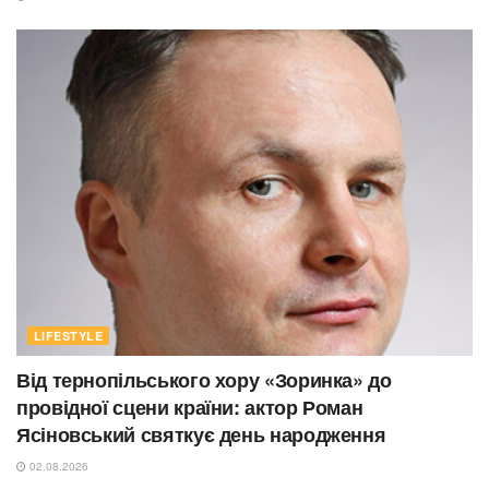
LIFESTYLE
Від тернопільського хору «Зоринка» до
провідної сцени країни: актор Роман
Ясіновський святкує день народження
02.08.2026