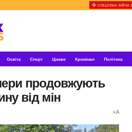
СПЕЦТЕМА: ВІЙНА З
Освіта
Спорт
Цікаве
Кримінал
Політика
апери продовжують
ну від мін
A
A