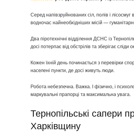
Серед напівзруйнованих сіл, полів і лісосмуг
водночас найнеобхідніших місій — гуманітарн
Два піротехнічні відділення ДСНС із Тернопіл
досі потерпає від обстрілів та зберігає сліди ок
Кожен їхній день починається з перевірки спор
населені пункти, де досі живуть люди.
Робота небезпечна. Важка. І фізично, і психо
маркувальні прапорці та максимальна увага.
Тернопільські сапери 
Харківщину