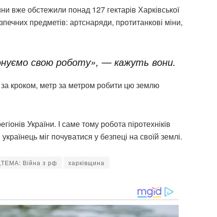
ини вже обстежили понад 127 гектарів Харківської
зпечних предметів: артснаряди, протитанкові міни,
онуємо свою роботу», — кажуть вони.
 за кроком, метр за метром робити цю землю
іонів України. І саме тому робота піротехніків
українець міг почуватися у безпеці на своїй землі.
ТЕМА: Війна з рф
харківщина