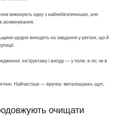
 вони виконують одну з найнебезпечніших, але
е розмінування.
ьщини щодня виходять на завдання у регіоні, що й
упації.
ядження, інструктажу і виїзду — у поле, в ліс чи в
логічно. Найчастіше — вручну: металошукач, щуп,
продовжують очищати