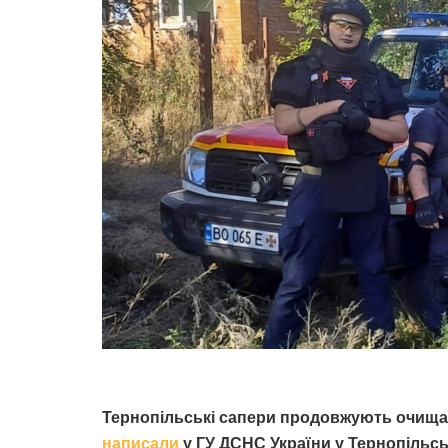
Тернопільські сапери продовжують очищат
написали
у ГУ ДСНС України у Тернопільськ