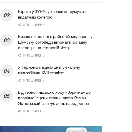
Втрата у ЗУНУ: університет сумує за
видатним колегою
0 ПОШИРЕНЬ
Високі технології в районній медицині: у
Шумську ортопеди виконали складну
операцію на стегновій кістці
0 ПОШИРЕНЬ
У Тернополі віднайшли унікальну
книгозбірню XVII століття
0 ПОШИРЕНЬ
Від тернопільського хору «Зоринка» до
провідної сцени країни: актор Роман
Ясіновський святкує день народження
0 ПОШИРЕНЬ