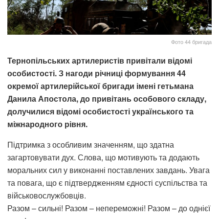
Фото 44 бригада
Тернопільських артилеристів привітали відомі
особистості. З нагоди річниці формування 44
окремої артилерійської бригади імені гетьмана
Данила Апостола, до привітань особового складу,
долучилися відомі особистості українського та
міжнародного рівня.
Підтримка з особливим значенням, що здатна
загартовувати дух. Слова, що мотивують та додають
моральних сил у виконанні поставлених завдань. Увага
та повага, що є підтвердженням єдності суспільства та
військовослужбовців.
Разом – сильні! Разом – непереможні! Разом – до однієї