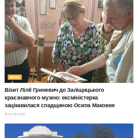
NEWS
Візит Лілії Гриневич до Заліщицького
краєзнавчого музею: ексміністерка
зацікавилася спадщиною Осипа Маковея
04.08.2026