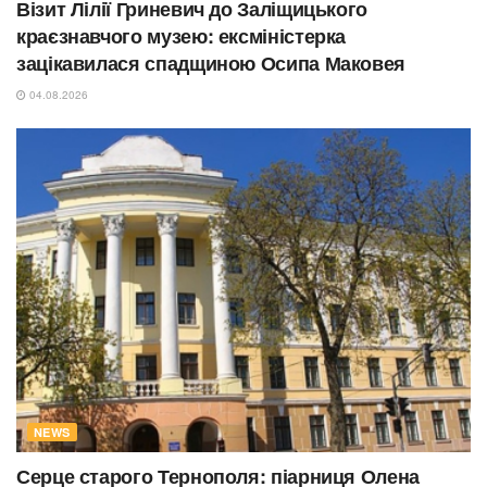
Візит Лілії Гриневич до Заліщицького
краєзнавчого музею: ексміністерка
зацікавилася спадщиною Осипа Маковея
04.08.2026
NEWS
Серце старого Тернополя: піарниця Олена