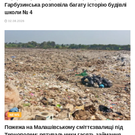
Гарбузинська розповіла багату історію будівлі
школи № 4
02.08.2026
NEWS
Пожежа на Малашівському сміттєзвалищі під
Тернополем: рятувальники гасять займання,