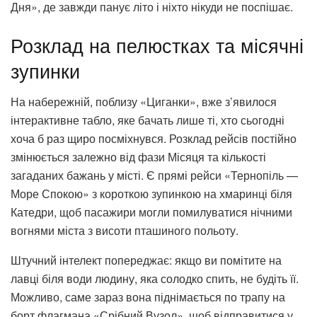
Дня», де завжди панує літо і ніхто нікуди не поспішає.
Розклад на пелюстках та місячні
зупинки
На набережній, поблизу «Циганки», вже з’явилося
інтерактивне табло, яке бачать лише ті, хто сьогодні
хоча б раз щиро посміхнувся. Розклад рейсів постійно
змінюється залежно від фази Місяця та кількості
загаданих бажань у місті. Є прямі рейси «Тернопіль —
Море Спокою» з короткою зупинкою на хмаринці біля
Катедри, щоб пасажири могли помилуватися нічними
вогнями міста з висоти пташиного польоту.
Штучний інтелект попереджає: якщо ви помітите на
лавці біля води людину, яка солодко спить, не будіть її.
Можливо, саме зараз вона піднімається по трапу на
борт флагмана «Срібний Вузол», щоб відправитися у