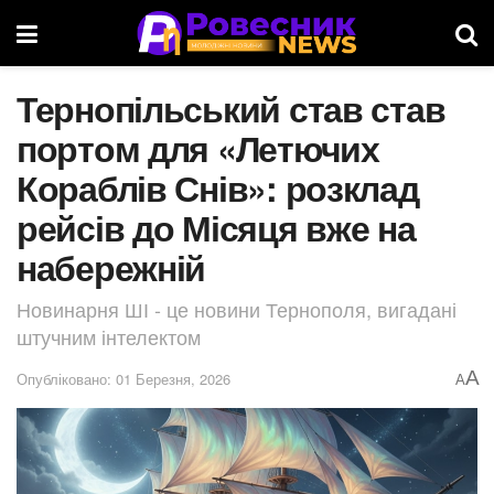
Тернопільський став став
портом для «Летючих
Кораблів Снів»: розклад
рейсів до Місяця вже на
набережній
Новинарня ШІ - це новини Тернополя, вигадані
штучним інтелектом
A
Опубліковано: 01 Березня, 2026
A