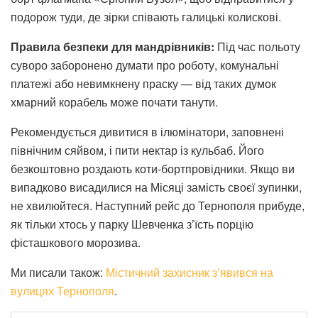
подорож туди, де зірки співають галицькі колискові.
Правила безпеки для мандрівників:
Під час польоту
суворо заборонено думати про роботу, комунальні
платежі або невимкнену праску — від таких думок
хмарний корабель може почати танути.
Рекомендується дивитися в ілюмінатори, заповнені
північним сяйвом, і пити нектар із кульбаб. Його
безкоштовно роздають коти-бортпровідники. Якщо ви
випадково висадилися на Місяці замість своєї зупинки,
не хвилюйтеся. Наступний рейс до Тернополя прибуде,
як тільки хтось у парку Шевченка з’їсть порцію
фісташкового морозива.
Ми писали також:
Містичний захисник з’явився на
вулицях Тернополя
.