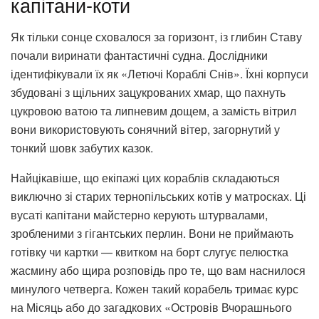
капітани-коти
Як тільки сонце сховалося за горизонт, із глибин Ставу
почали виринати фантастичні судна. Дослідники
ідентифікували їх як «Летючі Кораблі Снів». Їхні корпуси
збудовані з щільних зацукрованих хмар, що пахнуть
цукровою ватою та липневим дощем, а замість вітрил
вони використовують сонячний вітер, загорнутий у
тонкий шовк забутих казок.
Найцікавіше, що екіпажі цих кораблів складаються
виключно зі старих тернопільських котів у матросках. Ці
вусаті капітани майстерно керують штурвалами,
зробленими з гігантських перлин. Вони не приймають
готівку чи картки — квитком на борт слугує пелюстка
жасмину або щира розповідь про те, що вам наснилося
минулого четверга. Кожен такий корабель тримає курс
на Місяць або до загадкових «Островів Вчорашнього