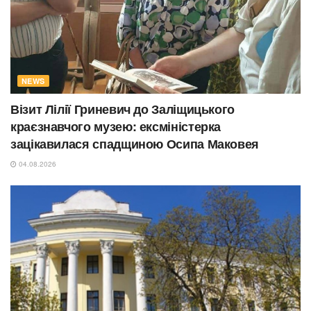
NEWS
Візит Лілії Гриневич до Заліщицького
краєзнавчого музею: ексміністерка
зацікавилася спадщиною Осипа Маковея
04.08.2026