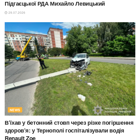
Підгаєцької РДА Михайло Левицький
29.07.2026
NEWS
В’їхав у бетонний стовп через різке погіршення
здоров’я: у Тернополі госпіталізували водія
Renault Zoe