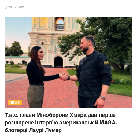
29.07.2026
NEWS
Т.в.о. глави Міноборони Хмара дав перше
розширене інтерв’ю американській MAGA-
блогерці Лаурі Лумер