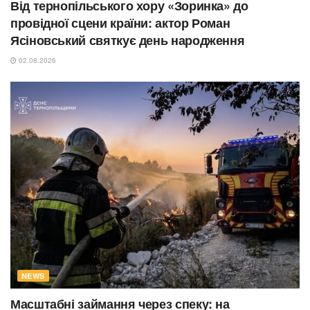
Від тернопільського хору «Зоринка» до
провідної сцени країни: актор Роман
Ясіновський святкує день народження
02.08.2026
NEWS
Масштабні займання через спеку: на