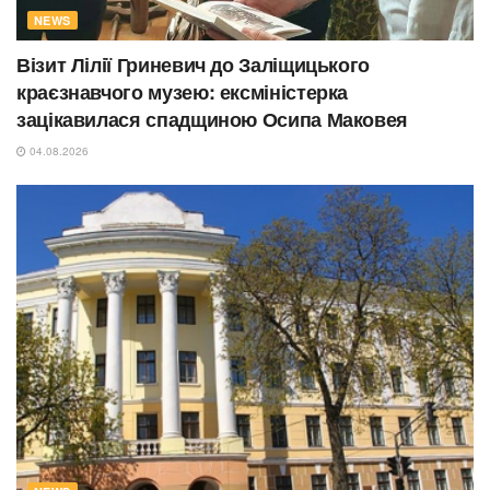
NEWS
Візит Лілії Гриневич до Заліщицького
краєзнавчого музею: ексміністерка
зацікавилася спадщиною Осипа Маковея
04.08.2026