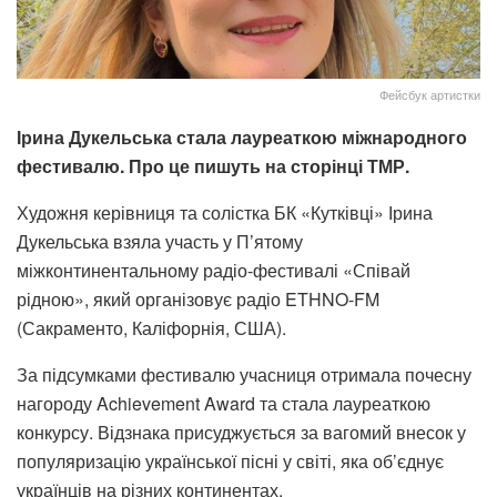
Фейсбук артистки
Ірина Дукельська стала лауреаткою міжнародного
фестивалю. Про це пишуть на сторінці ТМР.
Художня керівниця та солістка БК «Кутківці» Ірина
Дукельська взяла участь у П’ятому
міжконтинентальному радіо-фестивалі «Співай
рідною», який організовує радіо ETHNO-FM
(Сакраменто, Каліфорнія, США).
За підсумками фестивалю учасниця отримала почесну
нагороду Achievement Award та стала лауреаткою
конкурсу. Відзнака присуджується за вагомий внесок у
популяризацію української пісні у світі, яка об’єднує
українців на різних континентах.