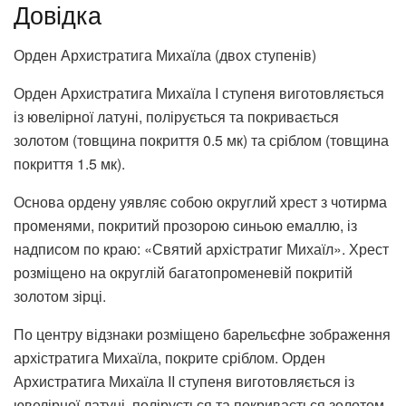
Довідка
Орден Архистратига Михаїла (двох ступенів)
Орден Архистратига Михаїла I ступеня виготовляється
із ювелірної латуні, полірується та покривається
золотом (товщина покриття 0.5 мк) та сріблом (товщина
покриття 1.5 мк).
Основа ордену уявляє собою округлий хрест з чотирма
променями, покритий прозорою синьою емаллю, із
надписом по краю: «Святий архістратиг Михаїл». Хрест
розміщено на округлій багатопроменевій покритій
золотом зірці.
По центру відзнаки розміщено барельєфне зображення
архістратига Михаїла, покрите сріблом. Орден
Архистратига Михаїла II ступеня виготовляється із
ювелірної латуні, полірується та покривається золотом