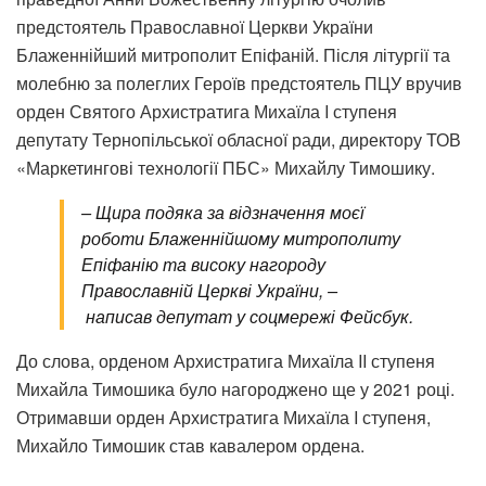
предстоятель Православної Церкви України
Блаженнійший митрополит Епіфаній. Після літургії та
молебню за полеглих Героїв предстоятель ПЦУ вручив
орден Святого Архистратига Михаїла I ступеня
депутату Тернопільської обласної ради, директору ТОВ
«Маркетингові технології ПБС» Михайлу Тимошику.
– Щира подяка за відзначення моєї
роботи Блаженнійшому митрополиту
Епіфанію та високу нагороду
Православній Церкві України, –
написав депутат у соцмережі Фейсбук.
До слова, орденом Архистратига Михаїла II ступеня
Михайла Тимошика було нагороджено ще у 2021 році.
Отримавши орден Архистратига Михаїла I ступеня,
Михайло Тимошик став кавалером ордена.