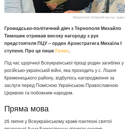
Митрополит Епіфаній вручає орден
Громадсько-політичний діяч з Тернополя Михайло
Тимошик отримав високу нагороду з рук
предстоятеля ПЦУ – орден Архистратига Михаїла I
ступеня. Про це пише
Голос
.
Під час щорічної Всеукраїнської прощі родин загиблих у
російсько-українській війні, яка проходить у с. Лішня
Кременецького району, відбулось нагородження за
заслуги перед Помісною Українською Православною
Церквою та побожним народом.
Пряма мова
25 липня у Всеукраїнському храмі-пантеоні святої
праведної Анни Божественну літургію очолив