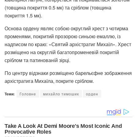
(товщина покриття 0.5 мк) та сріблом (товщина
покриття 1.5 мк).
Основа ордену являє собою округлий хрест з чотирма
променями, покритий прозорою синьою емаллю, із
надписом по краю: «Святий архістратиг Михаїл». Хрест
розміщено на округлій багатопроменевій покритій
сріблом та патинованій зірці.
По центру відзнаки розміщено барельєфне зображення
архістратига Михаїла, покрите сріблом.
Теми:
Головне
михайло тимошик
орден