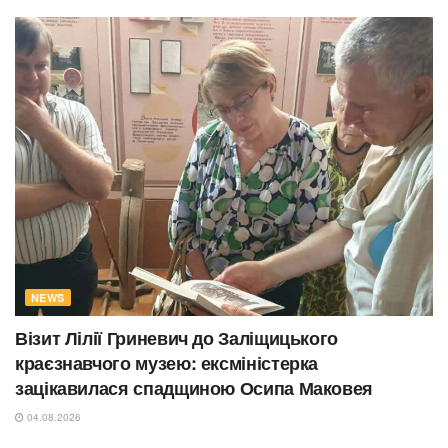
NEWS
Візит Лілії Гриневич до Заліщицького
краєзнавчого музею: ексміністерка
зацікавилася спадщиною Осипа Маковея
04.08.2026