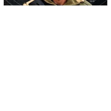
NEWS
В’їхав у бетонний стовп через різке погіршення
здоров’я: у Тернополі госпіталізували водія
Renault Zoe
29.07.2026