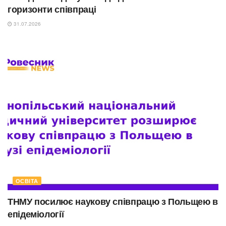
горизонти співпраці
31.07.2026
ОСВІТА
ТНМУ посилює наукову співпрацю з Польщею в
епідеміології