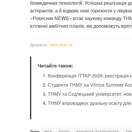
біомедичних технологій. Успішна реалізація д
аспірантів, а й відкриє нові горизонти у ліку
«Ровесник NEWS» вітає наукову команду ТНМУ
втіленні амбітних планів, які допоможуть врят
Джерело:
tdmu.edu.ua
Читайте також:
Конференція ITTAP-2026: реєстрація 
Студенти ТНМУ на Vilnius Summer Ac
ТНМУ та Сєдлецький університет: нов
ТНМУ впроваджує дуальну освіту для 
Теми:
мон
наука
проєктна аспірантура
ре