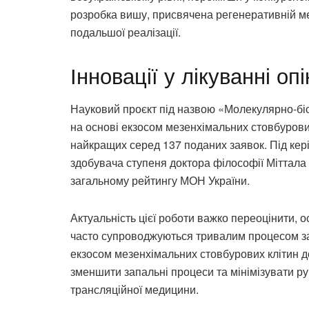
розробка вишу, присвячена регенеративній м
подальшої реалізації.
Інновації у лікуванні опі
Науковий проєкт під назвою «Молекулярно-біо
на основі екзосом мезенхімальних стовбурови
найкращих серед 137 поданих заявок. Під кер
здобувача ступеня доктора філософії Міттала 
загальному рейтингу МОН України.
Актуальність цієї роботи важко переоцінити, 
часто супроводжуються тривалим процесом за
екзосом мезенхімальних стовбурових клітин д
зменшити запальні процеси та мінімізувати р
трансляційної медицини.