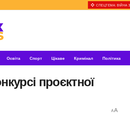
СПЕЦТЕМА: ВІЙНА З
Освіта
Спорт
Цікаве
Кримінал
Політика
нкурсі проєктної
A
A