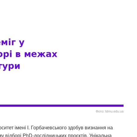
Фото: tdmu.edu.ua
итет імені І. Горбачевського здобув визнання на
му відборі PhD-дослідницьких проєктів. Унікальна