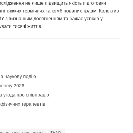
ослідження не лише підвищить якість підготовки
ванні тяжких термічних та комбінованих травм. Колектив
 з визначним досягненням та бажає успіхів у
увати тисячі життів.
на наукову подію
ademy 2026
а угода про співпрацю
фізичних терапевтів
генеративна медицина
ТНМУ