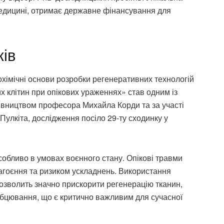
едицині, отримає державне фінансування для
ків
хімічні основи розробки регенеративних технологій
х клітин при опікових ураженнях» став одним із
івництвом професора Михайла Корди та за участі
Пулкіта, дослідження посіло 29-ту сходинку у
особливо в умовах воєнного стану. Опікові травми
гоєння та ризиком ускладнень. Використання
озволить значно прискорити регенерацію тканин,
убцювання, що є критично важливим для сучасної