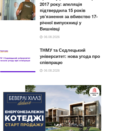
2017 року: апеляція
підтвердила 15 років
ув’язнення за вбивство 17-
річної випускниці у
Вишнівці
06.08.2026
ТНМУ та Сєдлецький
університет: нова угода про
співпрацю
06.08.2026