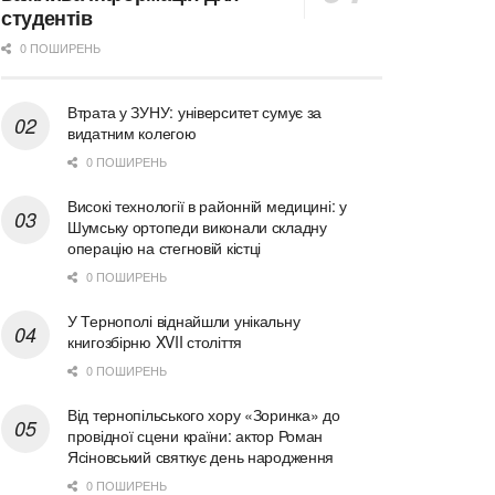
студентів
0 ПОШИРЕНЬ
Втрата у ЗУНУ: університет сумує за
видатним колегою
0 ПОШИРЕНЬ
Високі технології в районній медицині: у
Шумську ортопеди виконали складну
операцію на стегновій кістці
0 ПОШИРЕНЬ
У Тернополі віднайшли унікальну
книгозбірню XVII століття
0 ПОШИРЕНЬ
Від тернопільського хору «Зоринка» до
провідної сцени країни: актор Роман
Ясіновський святкує день народження
0 ПОШИРЕНЬ