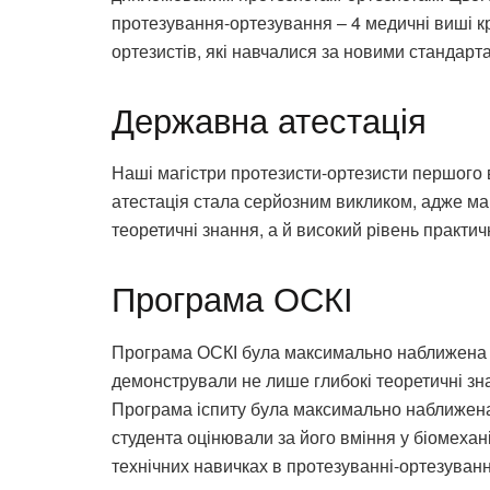
протезування-ортезування – 4 медичні виші 
ортезистів, які навчалися за новими стандарт
Державна атестація
Наші магістри протезисти-ортезисти першого 
атестація стала серйозним викликом, адже ма
теоретичні знання, а й високий рівень практичн
Програма ОСКІ
Програма ОСКІ була максимально наближена д
демонстрували не лише глибокі теоретичні зна
Програма іспиту була максимально наближена д
студента оцінювали за його вміння у біомеханіц
технічних навичках в протезуванні-ортезуванн