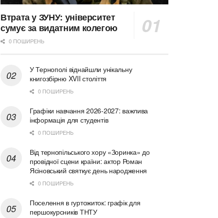
Втрата у ЗУНУ: університет
сумує за видатним колегою
0 ПОШИРЕНЬ
У Тернополі віднайшли унікальну
книгозбірню XVII століття
0 ПОШИРЕНЬ
Графіки навчання 2026-2027: важлива
інформація для студентів
0 ПОШИРЕНЬ
Від тернопільського хору «Зоринка» до
провідної сцени країни: актор Роман
Ясіновський святкує день народження
0 ПОШИРЕНЬ
Поселення в гуртожиток: графік для
першокурсників ТНТУ