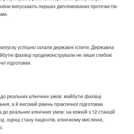
країни випускають перших дипломованих протезистів-
ами.
випуску успішно склали державні іспити. Державна
йбутні фахівці продемонстрували не лише глибокі
ої підготовки.
о реальних клінічних умов: майбутні фахівці
ння, а й високий рівень практичної підготовки.
о реальних клінічних умов: на кожній з 12 станцій
і, оцінці стану пацієнтів, клінічному мисленні,
і.