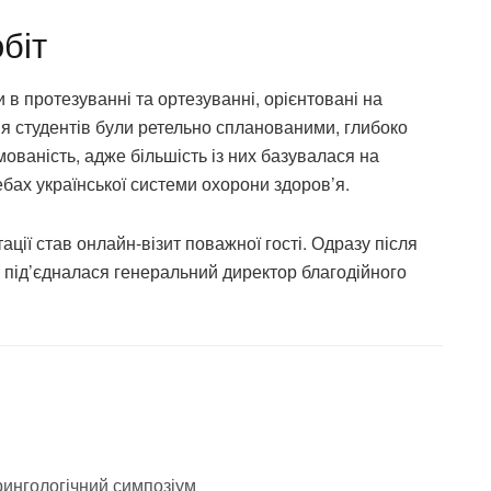
біт
в протезуванні та ортезуванні, орієнтовані на
ня студентів були ретельно спланованими, глибоко
ованість, адже більшість із них базувалася на
ебах української системи охорони здоров’я.
ії став онлайн-візит поважної гості. Одразу після
у під’єдналася генеральний директор благодійного
рингологічний симпозіум