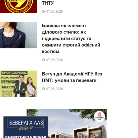
ТНТУ
07.08.2026
Брошка як елемент
ділового стилю: як
підкреслити статус та
оживити строгий офісний
костюм
07.08.2026
Вступ до Академії НГУ без
НМТ: умови та переваги
07.08.2026