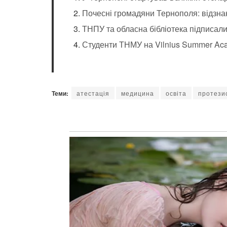
Почесні громадяни Тернополя: відзн
ТНПУ та обласна бібліотека підписа
Студенти ТНМУ на Vilnius Summer Ac
Теми:
атестація
медицина
освіта
протези