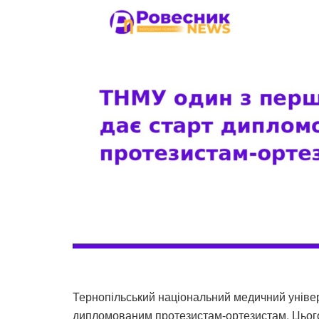
Тернопільський національний медичний універс
дипломованим протезистам-ортезистам. Цього р