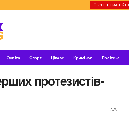
СПЕЦТЕМА: ВІЙНА
Освіта
Спорт
Цікаве
Кримінал
Політика
рших протезистів-
A
A