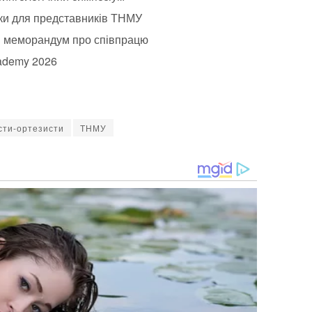
аки для представників ТНМУ
ли меморандум про співпрацю
ademy 2026
сти-ортезисти
ТНМУ