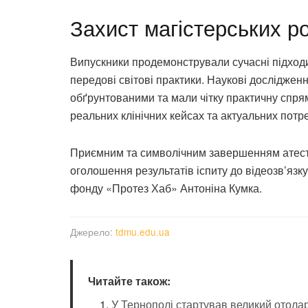
Захист магістерських ро
Випускники продемонстрували сучасні підходи 
передові світові практики. Наукові досліджен
обґрунтованими та мали чітку практичну спрям
реальних клінічних кейсах та актуальних потр
Приємним та символічним завершенням атестац
оголошення результатів іспиту до відеозв’язк
фонду «Протез Хаб» Антоніна Кумка.
Джерело:
tdmu.edu.ua
Читайте також:
У Тернополі стартував великий отола