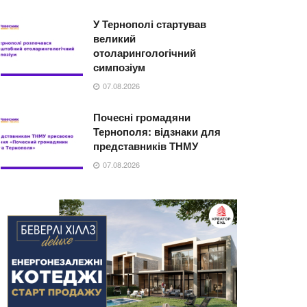
У Тернополі стартував
великий
отоларингологічний
симпозіум
07.08.2026
Почесні громадяни
Тернополя: відзнаки для
представників ТНМУ
07.08.2026