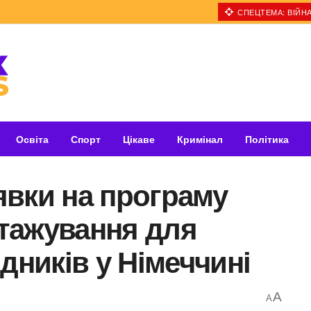
СПЕЦТЕМА: ВІЙНА
Освіта
Спорт
Цікаве
Кримінал
Політика
явки на програму
стажування для
дників у Німеччині
A
A