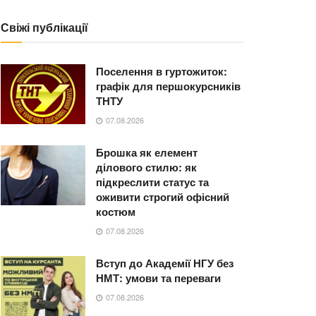
Свіжі публікації
Поселення в гуртожиток:
графік для першокурсників
ТНТУ
07.08.2026
Брошка як елемент
ділового стилю: як
підкреслити статус та
оживити строгий офісний
костюм
07.08.2026
Вступ до Академії НГУ без
НМТ: умови та переваги
07.08.2026