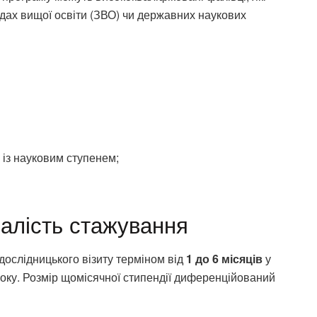
дах вищої освіти (ЗВО) чи державних наукових
 із науковим ступенем;
валість стажування
ослідницького візиту терміном від
1 до 6 місяців
у
 року. Розмір щомісячної стипендії диференційований