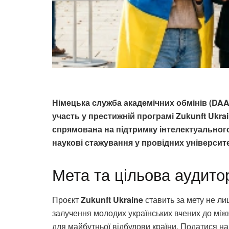
Німецька служба академічних обмінів (DAA
участь у престижній програмі Zukunft Ukrai
спрямована на підтримку інтелектуального
наукові стажування у провідних університ
Мета та цільова аудито
Проєкт
Zukunft Ukraine
ставить за мету не лиш
залучення молодих українських вчених до між
для майбутньої відбудови країни. Податися на