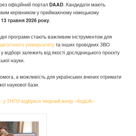
рез офіційний портал
DAAD
. Кандидати мають
ковим керівником у приймаючому німецькому
—
13 травня 2026 року
.
одні програми стають важливим інструментом для
дагогічного університету
та інших провідних ЗВО
х у відборі залежить від якості дослідницького проєкту
ької науки.
омога, а можливість для українських вчених отримати
ої наукової бази.
в: у ТНПУ відбувся творчий вечір «КодUA»