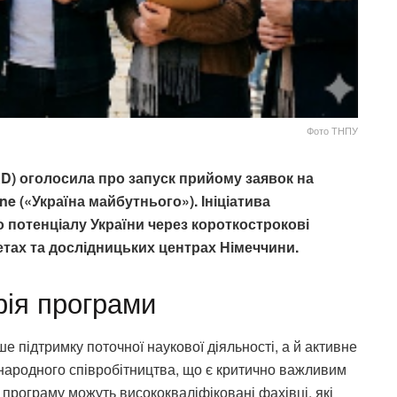
Фото ТНПУ
D) оголосила про запуск прийому заявок на
ne («Україна майбутнього»). Ініціатива
 потенціалу України через короткострокові
етах та дослідницьких центрах Німеччини.
рія програми
е підтримку поточної наукової діяльності, а й активне
народного співробітництва, що є критично важливим
 програму можуть висококваліфіковані фахівці, які