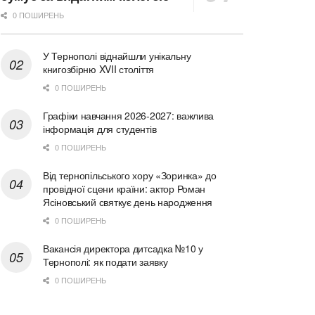
0 ПОШИРЕНЬ
У Тернополі віднайшли унікальну
книгозбірню XVII століття
0 ПОШИРЕНЬ
Графіки навчання 2026-2027: важлива
інформація для студентів
0 ПОШИРЕНЬ
Від тернопільського хору «Зоринка» до
провідної сцени країни: актор Роман
Ясіновський святкує день народження
0 ПОШИРЕНЬ
Вакансія директора дитсадка №10 у
Тернополі: як подати заявку
0 ПОШИРЕНЬ