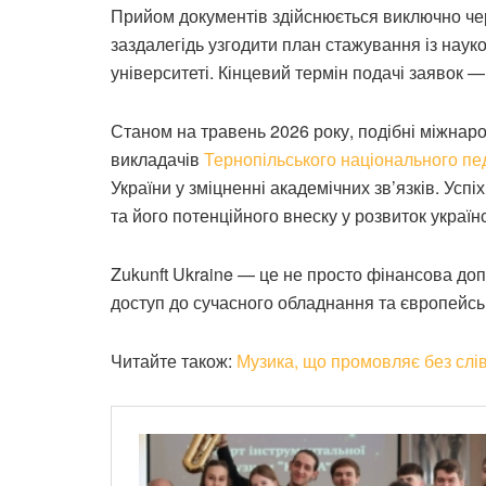
Прийом документів здійснюється виключно че
заздалегідь узгодити план стажування із нау
університеті. Кінцевий термін подачі заявок 
Станом на травень 2026 року, подібні міжнар
викладачів
Тернопільського національного пе
України у зміцненні академічних зв’язків. Успі
та його потенційного внеску у розвиток українс
Zukunft Ukraine — це не просто фінансова доп
доступ до сучасного обладнання та європейськ
Читайте також:
Музика, що промовляє без слі