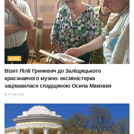
NEWS
Візит Лілії Гриневич до Заліщицького
краєзнавчого музею: ексміністерка
зацікавилася спадщиною Осипа Маковея
04.08.2026