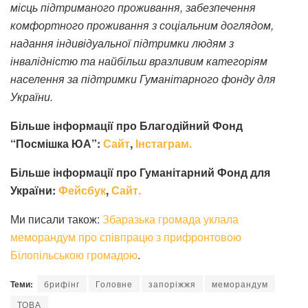
місць підтриманого проживання, забезпечення
комфортного проживання з соціальним доглядом,
надання індивідуальної підтримки людям з
інвалідністю та найбільш вразливим категоріям
населення за підтримки Гуманітарного фонду для
України.
Більше інформації про Благодійний Фонд
“Посмішка ЮА”:
Сайт
,
Інстаграм.
Більше інформації про Гуманітарний Фонд для
України:
Фейсбук
,
Сайт.
Ми писали також:
Збаразька громада уклала
меморандум про співпрацю з прифронтовою
Білопільською громадою
.
Теми:
брифінг
Головне
запоріжжя
меморандум
ТОВА