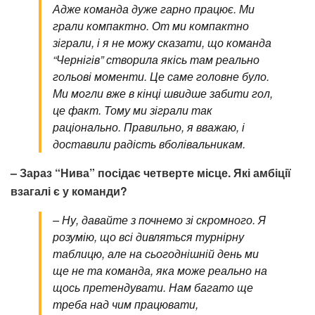
Адже команда дуже гарно працює. Ми
грали компактно. От ми компактно
зіграли, і я не можу сказати, що команда
“Чернігів” створила якісь там реально
гольові моменти. Це саме головне було.
Ми могли вже в кінці швидше забити гол,
це факт. Тому ми зіграли так
раціонально. Правильно, я вважаю, і
доставили радість вболівальникам.
– Зараз “Нива” посідає четверте місце. Які амбіції
взагалі є у команди?
– Ну, давайте з почнемо зі скромного. Я
розумію, що всі дивляться турнірну
таблицю, але на сьогоднішній день ми
ще не та команда, яка може реально на
щось претендувати. Нам багато ще
треба над чим працювати,