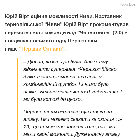
Юрій Вірт
Юрій Вірт оцінив можливості Ниви. Наставник
тернопільської “Ниви” Юрій Вірт прокоментував
перемогу своєї команди над “Черніговом” (2:0) в
поєдинку восьмого туру Першої ліги,
пише
“Перший Онлайн”.
– Дійсно, важка гра була. Але я хочу
відзначити суперника. “Чернігів” дійсно
дуже хороша команда, яка грає у
комбінаційний футбол і з ними було
важко. Більше досвідчених футболістів. І
ми були готові до цього.
Перший тайм все-таки був атака на
атаку. І ми можемо сказати за хвилин 15-
20, що нам могли забити голи, що і ми
мали гарні моменти. Дуже класну атаку