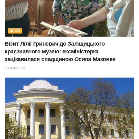
NEWS
Візит Лілії Гриневич до Заліщицького
краєзнавчого музею: ексміністерка
зацікавилася спадщиною Осипа Маковея
04.08.2026