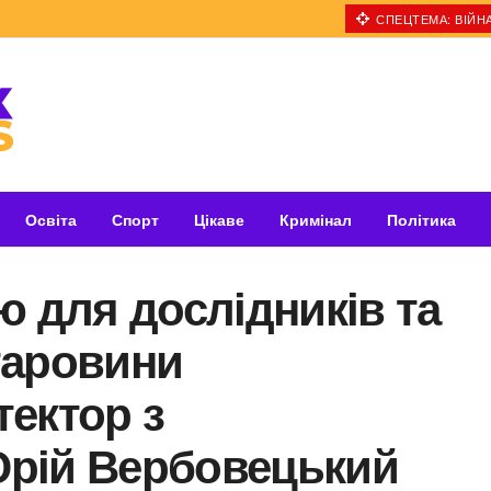
СПЕЦТЕМА: ВІЙНА
Освіта
Спорт
Цікаве
Кримінал
Політика
ю для дослідників та
таровини
ектор з
рій Вербовецький