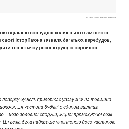
Тернопільський замок
иною вцілілою спорудою колишнього замкового
своєї історії вона зазнала багатьох перебудов,
орити теоретичну реконструкцію первинної
 поверху будівлі, привертає увагу значна товщина
 цоколя. Ця частина будівлі є єдиним вцілілим
е – його головної споруди, міцної прямокутної вежі-
ом. Ця вежа була найкраще укріпленою його частиною