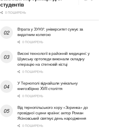
студентів
0 ПОШИРЕНЬ
Втрата у ЗУНУ: університет сумує за
видатним колегою
0 ПОШИРЕНЬ
Високі технології в районній медицині: у
Шумську ортопеди виконали складну
операцію на стегновій кістці
0 ПОШИРЕНЬ
У Тернополі віднайшли унікальну
книгозбірню XVII століття
0 ПОШИРЕНЬ
Від тернопільського хору «Зоринка» до
провідної сцени країни: актор Роман
Ясіновський святкує день народження
0 ПОШИРЕНЬ