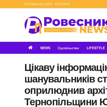
РЕКЛАМА НА САЙТІ
КОНТАКТИ
NEWS
Суспільство
LIFESTYLE
Цікаву інформаці
шанувальників с
оприлюднив архіт
Тернопільщини Ю