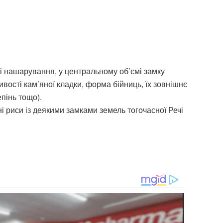
і нашарування, у центральному об’ємі замку
вості кам’яної кладки, форма бійниць, їх зовнішнє
пінь тощо).
 риси із деякими замками земель тогочасної Речі