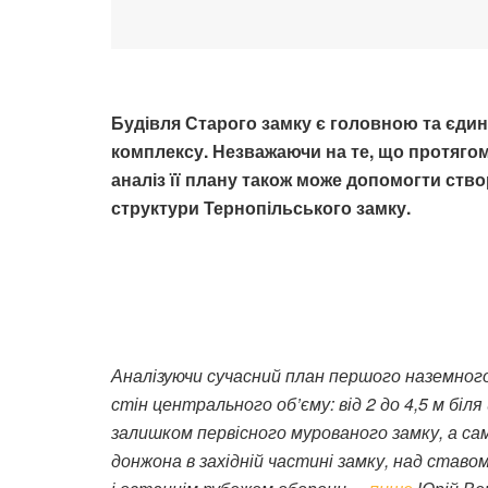
Будівля Старого замку є головною та єд
комплексу. Незважаючи на те, що протягом 
аналіз її плану також може допомогти ств
структури Тернопільського замку.
Аналізуючи сучасний план першого наземного
стін центрального об’єму: від 2 до 4,5 м біля
залишком первісного мурованого замку, а сам
донжона в західній частині замку, над став