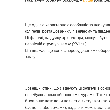
і останнім рубежем оборони, –
пише
Юрій Ве
Ще однією характерною особливістю плануван
флігелів, розташованих у північному та півде
Ці флігелі, на думку архітектора, можуть бут
первісній структурі замку (XVI ст.).
Він вважає, що вони є перебудованими обор
замку.
Зовнішні стіни, що з’єднують ці флігелі із ос
перебудованими оборонними мурами. Таке ко
ймовірних веж: вони повністю виступають за 
бастіонів або вежами), надаючи можливість ві