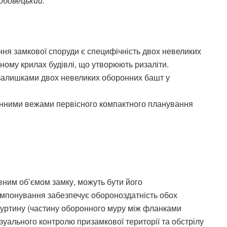
рбовецький.
ня замкової споруди є специфічність двох невеликих
нному крилах будівлі, що утворюють ризаліти.
и залишками двох невеликих оборонних башт у
онними вежами первісного компактного планування
новним об’ємом замку, можуть бути його
мпонування забезпечує обороноздатність обох
куртину (частину оборонного муру між фланками
зуального контролю призамкової території та обстрілу