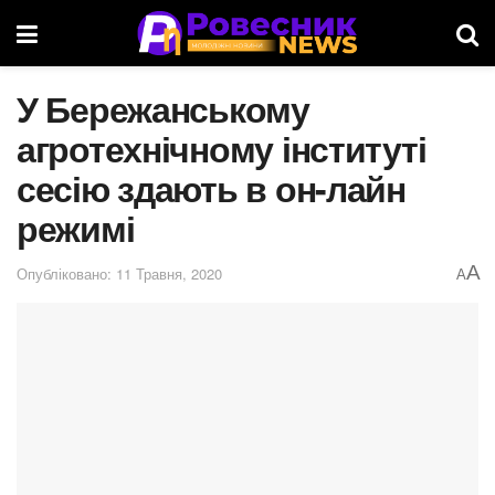
У Бережанському
агротехнічному інституті
сесію здають в он-лайн
режимі
A
Опубліковано: 11 Травня, 2020
A