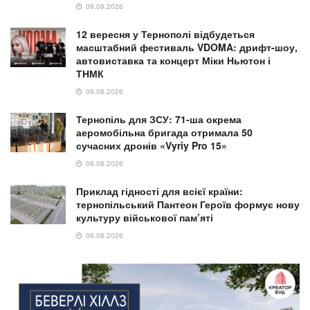
09.08.2026
12 вересня у Тернополі відбудеться
масштабний фестиваль VDOMA: дрифт-шоу,
автовиставка та концерт Міки Ньютон і
ТНМК
09.08.2026
Тернопіль для ЗСУ: 71-ша окрема
аеромобільна бригада отримала 50
сучасних дронів «Vyriy Pro 15»
08.08.2026
Приклад гідності для всієї країни:
тернопільський Пантеон Героїв формує нову
культуру військової пам’яті
08.08.2026