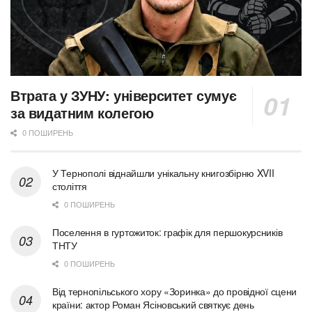
Втрата у ЗУНУ: університет сумує
за видатним колегою
0 ПОШИРЕНЬ
У Тернополі віднайшли унікальну книгозбірню XVII
століття
0 ПОШИРЕНЬ
Поселення в гуртожиток: графік для першокурсників
ТНТУ
0 ПОШИРЕНЬ
Від тернопільського хору «Зоринка» до провідної сцени
країни: актор Роман Ясіновський святкує день