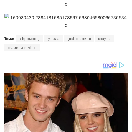
Теми:
в Кременці
гуляла
дикі тварини
козуля
тварина в місті