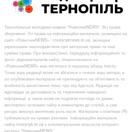
Тернопільські молодіжні новини "РовесникNEWS". Всі права
збережено. Усі права на інформаційні матеріали, розміщені на
сайті «РовесникNEWS» / rovesnyknews.te.ua, захищені
українським законодавством про авторське право та інші
суміжні права. При використанні, передруку інформаційних та
фото-,відеоматеріалів сайту, гіперпосилання на
«РовесникNEWS» має міститися в першому абзаці тексту.
Точка зору редакції може не збігатися з точкою зору автора, а
усі опубліковані матеріали не претендують на об'єктивність та
всебічність висвітлення теми, про яку йдеться. Редакція не
відповідає за достовірність та тлумачення наведеної
інформації, а також може не поділяти погляди та думки,
висловлені читачами сайту в коментарях до статей, а сам
ресурс виконує винятково роль носія. Матеріали з поміткою (R)
публікуються на правах реклами. Інформаційні матеріали
сайту rovesnyk.te.ua є інтелектуальною власністю інтернет-
ресурсу "РовесникNEWS".