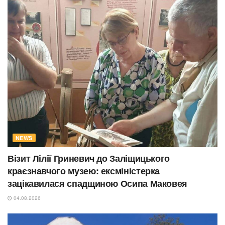
NEWS
Візит Лілії Гриневич до Заліщицького
краєзнавчого музею: ексміністерка
зацікавилася спадщиною Осипа Маковея
04.08.2026