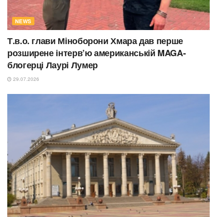
NEWS
Т.в.о. глави Міноборони Хмара дав перше
розширене інтерв’ю американській MAGA-
блогерці Лаурі Лумер
29.07.2026