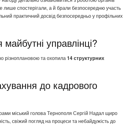
е лише спостерігали, а й брали безпосередню участь
альний практичний досвід безпосередньо у профільних
 майбутні управлінці?
но різноплановою та охопила
14 структурних
рахування до кадрового
ограми міський голова Тернополя Сергій Надал щиро
ість, свіжий погляд на процеси та небайдужість до