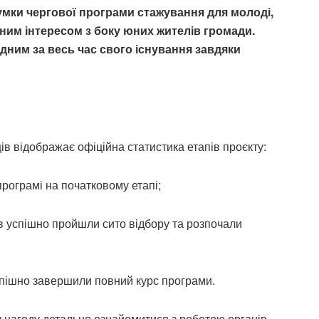
умки чергової програми стажування для молоді,
ним інтересом з боку юних жителів громади.
дним за весь час свого існування завдяки
в відображає офіційна статистика етапів проєкту:
рограмі на початковому етапі;
ів успішно пройшли сито відбору та розпочали
пішно завершили повний курс програми.
 нагоду детально ознайомитися з роботою органів