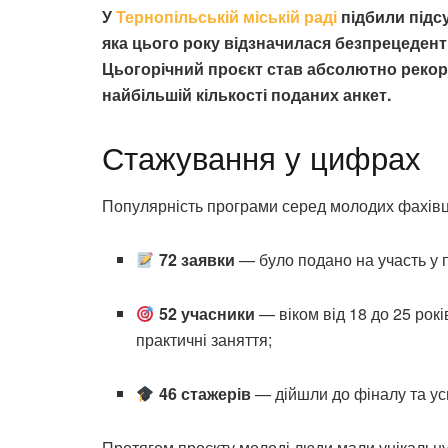
У
Тернопільській міській раді
підбили підс
яка цього року відзначилася безпрецедент
Цьогорічний проєкт став абсолютно рекор
найбільшій кількості поданих анкет.
Стажування у цифрах
Популярність програми серед молодих фахівці
72 заявки
— було подано на участь у п
52 учасники
— віком від 18 до 25 рок
практичні заняття;
46 стажерів
— дійшли до фіналу та ус
Протягом проєкту молоді люди мали унікальну