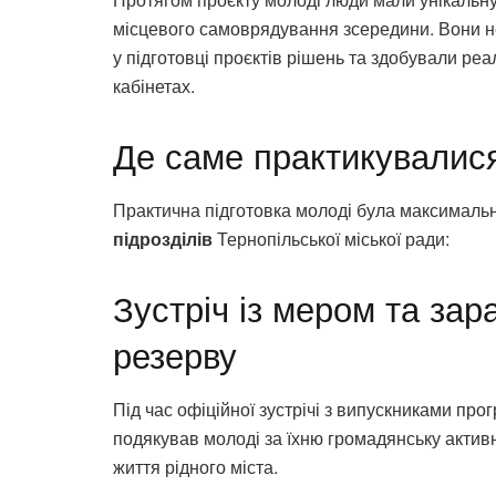
місцевого самоврядування зсередини. Вони н
у підготовці проєктів рішень та здобували ре
кабінетах.
Де саме практикувалися
Практична підготовка молоді була максималь
підрозділів
Тернопільської міської ради:
Зустріч із мером та за
резерву
Під час офіційної зустрічі з випускниками пр
подякував молоді за їхню громадянську активн
життя рідного міста.