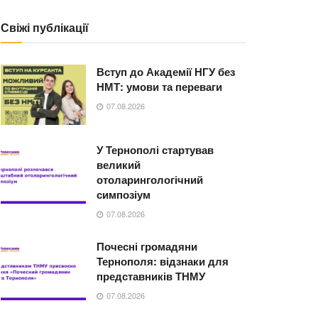
Свіжі публікації
Вступ до Академії НГУ без
НМТ: умови та переваги
07.08.2026
У Тернополі стартував
великий
отоларингологічний
симпозіум
07.08.2026
Почесні громадяни
Тернополя: відзнаки для
представників ТНМУ
07.08.2026