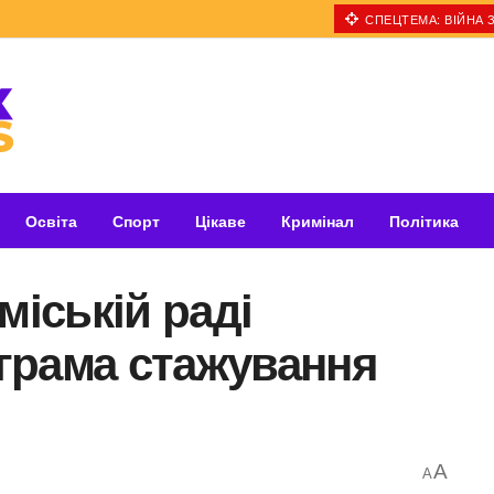
СПЕЦТЕМА: ВІЙНА З
Освіта
Спорт
Цікаве
Кримінал
Політика
міській раді
грама стажування
A
A