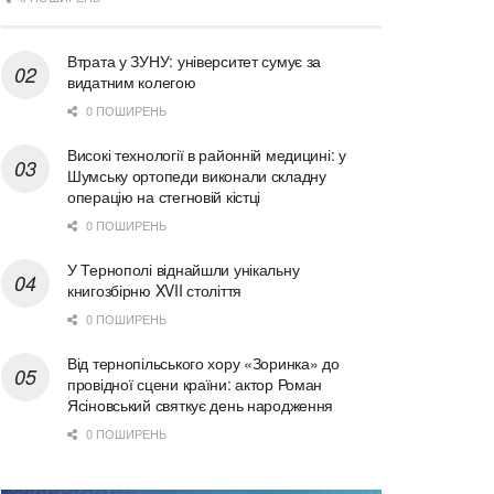
Втрата у ЗУНУ: університет сумує за
видатним колегою
0 ПОШИРЕНЬ
Високі технології в районній медицині: у
Шумську ортопеди виконали складну
операцію на стегновій кістці
0 ПОШИРЕНЬ
У Тернополі віднайшли унікальну
книгозбірню XVII століття
0 ПОШИРЕНЬ
Від тернопільського хору «Зоринка» до
провідної сцени країни: актор Роман
Ясіновський святкує день народження
0 ПОШИРЕНЬ