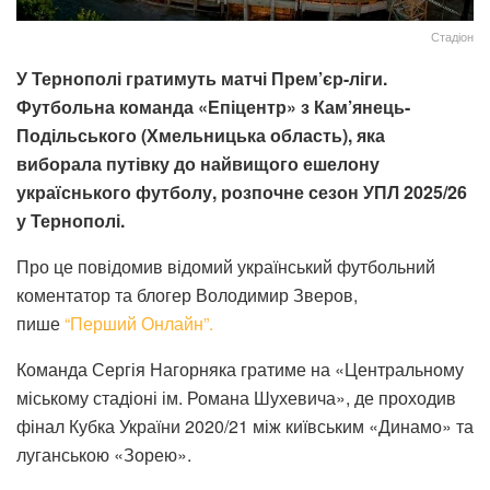
Стадіон
У Тернополі гратимуть матчі Прем’єр-ліги.
Футбольна команда «Епіцентр» з Кам’янець-
Подільського (Хмельницька область), яка
виборала путівку до найвищого ешелону
україснького футболу, розпочне сезон УПЛ 2025/26
у Тернополі.
Про це повідомив відомий український футбольний
коментатор та блогер Володимир Зверов,
пише
“Перший Онлайн”.
Команда Сергія Нагорняка гратиме на «Центральному
міському стадіоні ім. Романа Шухевича», де проходив
фінал Кубка України 2020/21 між київським «Динамо» та
луганською «Зорею».