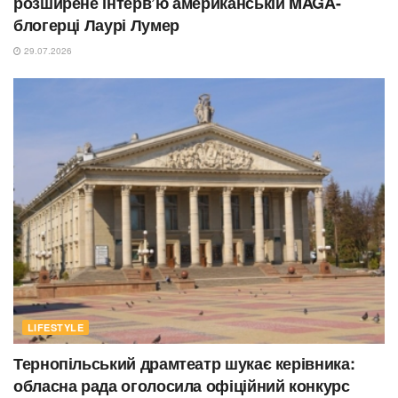
розширене інтерв’ю американській MAGA-
блогерці Лаурі Лумер
29.07.2026
LIFESTYLE
Тернопільський драмтеатр шукає керівника:
обласна рада оголосила офіційний конкурс