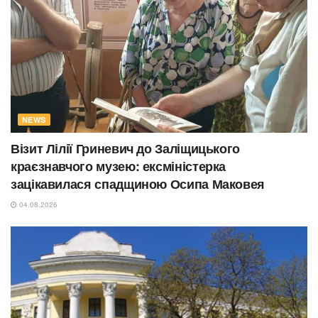
NEWS
Візит Лілії Гриневич до Заліщицького
краєзнавчого музею: ексміністерка
зацікавилася спадщиною Осипа Маковея
04.08.2026