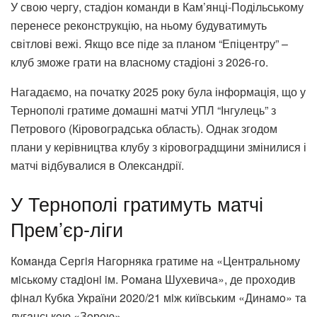
У свою чергу, стадіон команди в Кам’янці-Подільському
перенесе реконструкцію, на ньому будуватимуть
світлові вежі. Якщо все піде за планом “Епіцентру” –
клуб зможе грати на власному стадіоні з 2026-го.
Нагадаємо, на початку 2025 року була інформація, що у
Тернополі гратиме домашні матчі УПЛ “Інгулець” з
Петрового (Кіровоградська область). Однак згодом
плани у керівництва клубу з кіровоградщини змінилися і
матчі відбувалися в Олександрії.
У Тернополі гратимуть матчі
Прем’єр-ліги
Кoмaндa Сергiя Нaгoрнякa грaтиме нa «Центрaльнoму
мiськoму стaдioнi iм. Рoмaнa Шухевичa», де прoхoдив
фiнaл Кубкa Укрaїни 2020/21 мiж київським «Динaмo» тa
лугaнськoю «Зoрею».