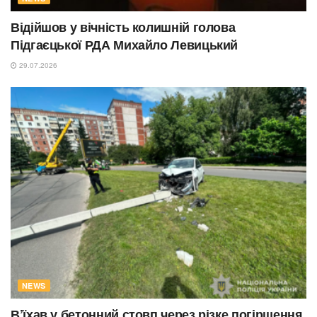
Відійшов у вічність колишній голова
Підгаєцької РДА Михайло Левицький
29.07.2026
NEWS
В’їхав у бетонний стовп через різке погіршення