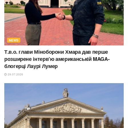
NEWS
Т.в.о. глави Міноборони Хмара дав перше
розширене інтерв’ю американській MAGA-
блогерці Лаурі Лумер
29.07.2026