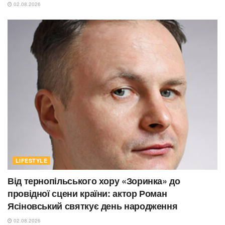
02.08.2026
LIFESTYLE
Від тернопільського хору «Зоринка» до
провідної сцени країни: актор Роман
Ясіновський святкує день народження
02.08.2026