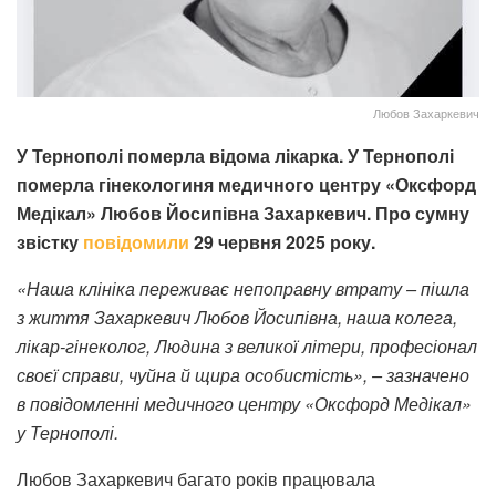
Любов Захаркевич
У Тернополі померла відома лікарка. У Тернополі
померла гінекологиня медичного центру «Оксфорд
Медікал» Любов Йосипівна Захаркевич. Про сумну
звістку
повідомили
29 червня 2025 року.
«Наша клініка переживає непоправну втрату – пішла
з життя Захаркевич Любов Йосипівна, наша колега,
лікар-гінеколог, Людина з великої літери, професіонал
своєї справи, чуйна й щира особистість», – зазначено
в повідомленні медичного центру «Оксфорд Медікал»
у Тернополі.
Любов Захаркевич багато років працювала