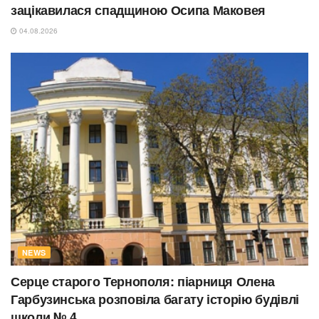
зацікавилася спадщиною Осипа Маковея
04.08.2026
NEWS
Серце старого Тернополя: піарниця Олена
Гарбузинська розповіла багату історію будівлі
школи № 4