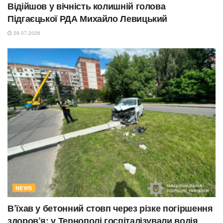
Відійшов у вічність колишній голова
Підгаєцької РДА Михайло Левицький
29.07.2026
NEWS
В’їхав у бетонний стовп через різке погіршення
здоров’я: у Тернополі госпіталізували водія