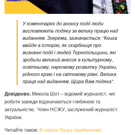
У коментарях до анонсу події люди
висловлюють подяку за велику працю над
виданням. Зокрема, зазначається: “Книга
ввійде в історію, як скарбниця про
визначні події і людей Тернопільщини, які
зробили великий внесок в культурному,
освітньому, науковому розвитку України,
рідного краю і на світовому рівні. Велика
праця над виданням. Щира Вам подяка”.
Довідково.
Микола Шот – відомий журналіст, чиї
роботи завжди відзначаються глибиною та
актуальністю. Член НСЖУ, заслужений журналіст
України.
Читайте також:
В серпні Луцьк прийматиме