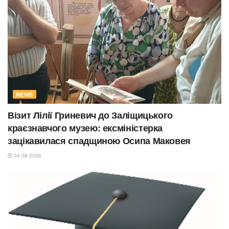
NEWS
Візит Лілії Гриневич до Заліщицького
краєзнавчого музею: ексміністерка
зацікавилася спадщиною Осипа Маковея
04.08.2026