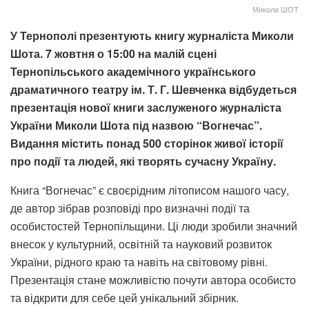
Микола ШОТ
У Тернополі презентують книгу журналіста Миколи
Шота. 7 жовтня о 15:00 на малій сцені
Тернопільського академічного українського
драматичного театру ім. Т. Г. Шевченка відбудеться
презентація нової книги заслуженого журналіста
України Миколи Шота під назвою “Вогнечас”.
Видання містить понад 500 сторінок живої історії
про події та людей, які творять сучасну Україну.
Книга “Вогнечас” є своєрідним літописом нашого часу,
де автор зібрав розповіді про визначні події та
особистостей Тернопільщини. Ці люди зробили значний
внесок у культурний, освітній та науковий розвиток
України, рідного краю та навіть на світовому рівні.
Презентація стане можливістю почути автора особисто
та відкрити для себе цей унікальний збірник.