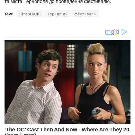
та міста Тернополя до проведення фестивалю.
Теми:
ВітерНаДії
Тернопіль
фестиваль