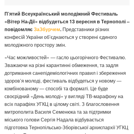
П’ятий Всеукраїнський молодіжний Фестиваль
«Вітер На-Дії» відбудеться 13 вересня в Тернополі –
повідомляє
ЗаЗбурчем
.
Представники різних
конфесій України об’єднаються у створені єдиного
молодіжного простору змін.
«Час можливостей» ― гасло цьогорічного Фестивалю.
Зважаючи на різні карантинні обмеження, та задля
дотримання санепідеміологічних правил і збереження
здоров’я молоді, фестиваль відбудеться у новому ―
комбінованому ― способі та форматі. Це буде
своєрідний «День молоді» у вигляді ТВ-марафону на
всіх парафіях УГКЦ в цілому світі. З благословення
митрополита Василя Семенюка та за підтримки
міського голови Сергія Надала відбувається
підготовка Тернопільсько-Зборівської архиєпархії УГКЦ