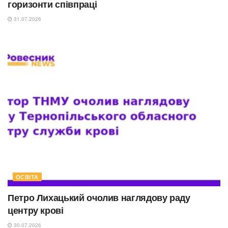
горизонти співпраці
31.07.2026
ОСВІТА
Петро Лихацький очолив наглядову раду
центру крові
30.07.2026