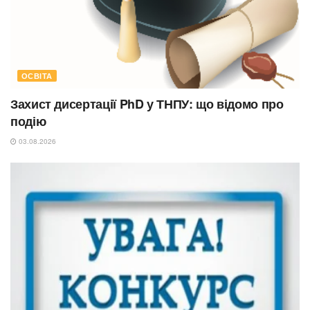
ОСВІТА
Захист дисертації PhD у ТНПУ: що відомо про
подію
03.08.2026