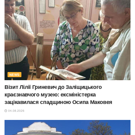
NEWS
Візит Лілії Гриневич до Заліщицького
краєзнавчого музею: ексміністерка
зацікавилася спадщиною Осипа Маковея
04.08.2026