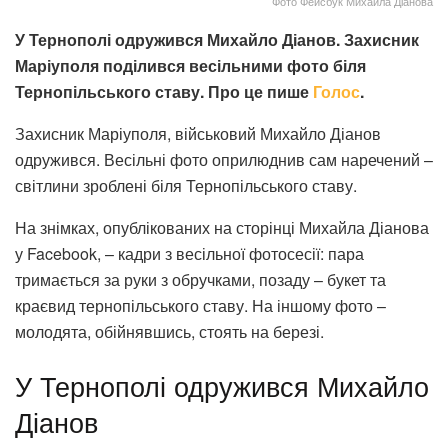
Фото Фейсбук Михайла Діанова
У Тернополі одружився Михайло Діанов. Захисник
Маріуполя поділився весільними фото біля
Тернопільського ставу. Про це пише
Голос
.
Захисник Маріуполя, військовий Михайло Діанов
одружився. Весільні фото оприлюднив сам наречений –
світлини зроблені біля Тернопільського ставу.
На знімках, опублікованих на сторінці Михайла Діанова
у Facebook, – кадри з весільної фотосесії: пара
тримається за руки з обручками, позаду – букет та
краєвид тернопільського ставу. На іншому фото –
молодята, обійнявшись, стоять на березі.
У Тернополі одружився Михайло
Діанов