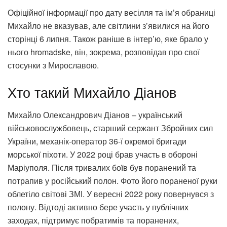
Офіційної інформації про дату весілля та ім’я обраниці
Михайло не вказував, але світлини з’явилися на його
сторінці 6 липня. Також раніше в інтер’ю, яке брало у
нього hromadske, він, зокрема, розповідав про свої
стосунки з Мирославою.
Хто такий Михайло Діанов
Михайло Олександрович Діанов – український
військовослужбовець, старший сержант Збройних сил
України, механік-оператор 36-ї окремої бригади
морської піхоти. У 2022 році брав участь в обороні
Маріуполя. Після тривалих боїв був поранений та
потрапив у російський полон. Фото його пораненої руки
облетіло світові ЗМІ. У вересні 2022 року повернувся з
полону. Відтоді активно бере участь у публічних
заходах, підтримує побратимів та поранених,