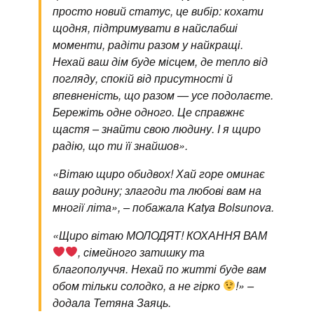
просто новий статус, це вибір: кохати
щодня, підтримувати в найслабші
моменти, радіти разом у найкращі.
Нехай ваш дім буде місцем, де тепло від
погляду, спокій від присутності й
впевненість, що разом — усе подолаєте.
Бережіть одне одного. Це справжнє
щастя – знайти свою людину. І я щиро
радію, що ти її знайшов».
«Вітаю щиро обидвох! Хай горе оминає
вашу родину; злагоди та любові вам на
многії літа», – побажала Katya Bolsunova.
«Щиро вітаю МОЛОДЯТ! КОХАННЯ ВАМ
, сімейного затишку та
благополуччя. Нехай по житті буде вам
обом тільки солодко, а не гірко
!» –
додала Тетяна Заяць.