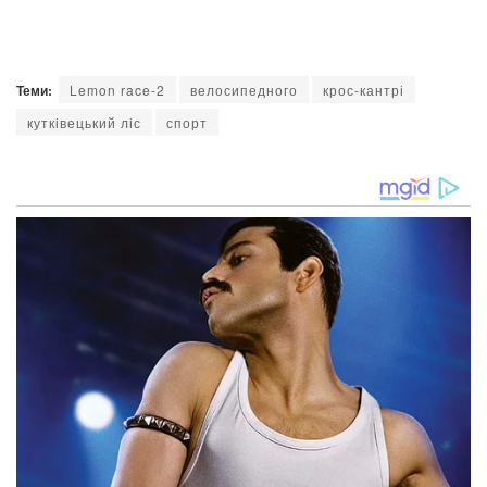
Теми:
Lemon race-2
велосипедного
крос-кантрі
кутківецький ліс
спорт