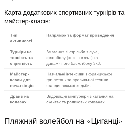
Карта додаткових спортивних турнірів та
майстер-класів:
Тип
Напрямок та формат проведення
активності
Змагання зі стрільби з лука,
Турніри на
флорболу (хокею в залі) та
точність та
динамічного баскетболу 3х3.
спритність
Навчальні інтенсиви з французької
Майстер-
гри петанк та правильної техніки
класи для
скандинавської ходьби.
початківців
Видовищні мінітурніри з катання на
Драйв на
скейтах та роликових ковзанах.
колесах
Пляжний волейбол на «Циганці»