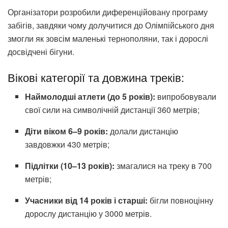
Організатори розробили диференційовану програму
забігів, завдяки чому долучитися до Олімпійського дня
змогли як зовсім маленькі тернополяни, так і дорослі
досвідчені бігуни.
Вікові категорії та довжина треків:
Наймолодші атлети (до 5 років):
випробовували
свої сили на символічній дистанції 360 метрів;
Діти віком 6–9 років:
долали дистанцію
завдовжки 430 метрів;
Підлітки (10–13 років):
змагалися на треку в 700
метрів;
Учасники від 14 років і старші:
бігли повноцінну
дорослу дистанцію у 3000 метрів.