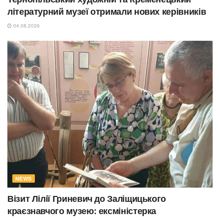
літературний музеї отримали нових керівників
04.08.2026
NEWS
Візит Лілії Гриневич до Заліщицького
краєзнавчого музею: ексміністерка