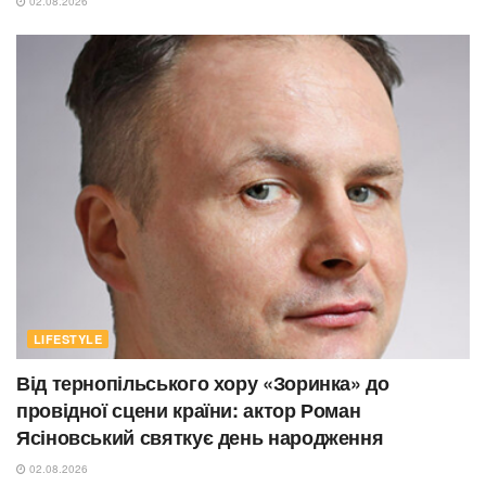
02.08.2026
LIFESTYLE
Від тернопільського хору «Зоринка» до
провідної сцени країни: актор Роман
Ясіновський святкує день народження
02.08.2026