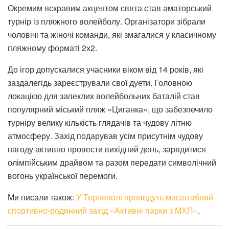
Окремим яскравим акцентом свята став аматорський
турнір із пляжного волейболу. Організатори зібрали
чоловічі та жіночі команди, які змагалися у класичному
пляжному форматі 2х2.
До ігор допускалися учасники віком від 14 років, які
заздалегідь зареєстрували свої дуети. Головною
локацією для запеклих волейбольних баталій став
популярний міський пляж «Циганка», що забезпечило
турніру велику кількість глядачів та чудову літню
атмосферу. Захід подарував усім присутнім чудову
нагоду активно провести вихідний день, зарядитися
олімпійським драйвом та разом передати символічний
вогонь української перемоги.
Ми писали також:
У Тернополі проведуть масштабний
спортивно-родинний захід «Активні парки з МХП»
.