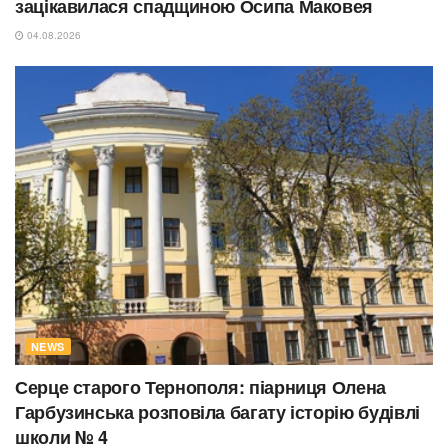
зацікавилася спадщиною Осипа Маковея
04.08.2026
NEWS
Серце старого Тернополя: піарниця Олена
Гарбузинська розповіла багату історію будівлі
школи № 4