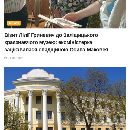
NEWS
Візит Лілії Гриневич до Заліщицького
краєзнавчого музею: ексміністерка
зацікавилася спадщиною Осипа Маковея
04.08.2026