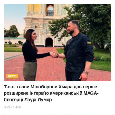
NEWS
Т.в.о. глави Міноборони Хмара дав перше
розширене інтерв’ю американській MAGA-
блогерці Лаурі Лумер
29.07.2026