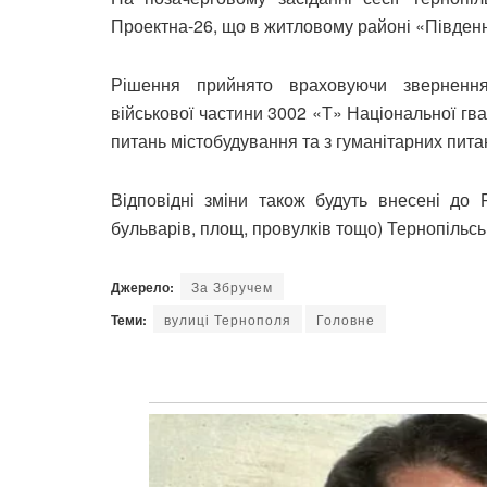
Проектна-26, що в житловому районі «Південни
Рішення прийнято враховуючи звернення
військової частини 3002 «Т» Національної гвар
питань містобудування та з гуманітарних пита
Відповідні зміни також будуть внесені до 
бульварів, площ, провулків тощо) Тернопільськ
Джерело:
За Збручем
Теми:
вулиці Тернополя
Головне