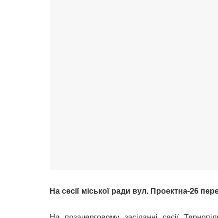
На сесії міської ради вул. Проектна-26 пер
На позачерговому засіданні сесії Тернопіл