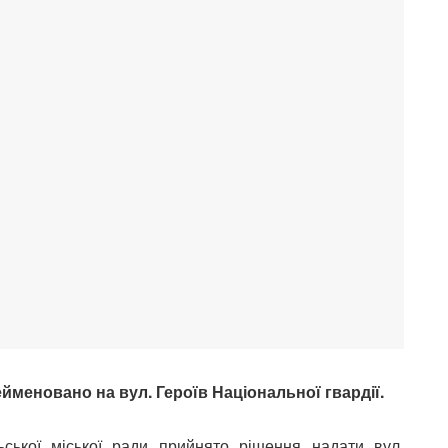
ейменовано на вул. Героїв Національної гвардії.
ьської міської ради прийнято рішення надати вул.