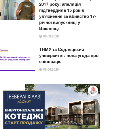
2017 року: апеляція
підтвердила 15 років
ув’язнення за вбивство 17-
річної випускниці у
Вишнівці
06.08.2026
ТНМУ та Сєдлецький
університет: нова угода про
співпрацю
06.08.2026