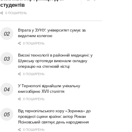
студентів
0 ПОШИРЕНЬ
Втрата у ЗУНУ: університет сумує за
видатним колегою
0 ПОШИРЕНЬ
Високі технології в районній медицині: у
Шумську ортопеди виконали складну
операцію на стегновій кістці
0 ПОШИРЕНЬ
У Тернополі віднайшли унікальну
книгозбірню XVII століття
0 ПОШИРЕНЬ
Від тернопільського хору «Зоринка» до
провідної сцени країни: актор Роман
Ясіновський святкує день народження
0 ПОШИРЕНЬ