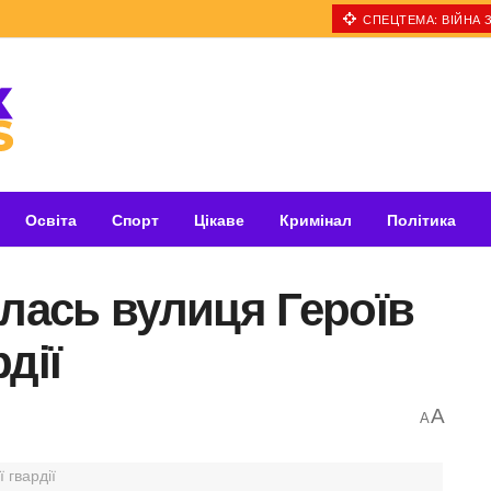
СПЕЦТЕМА: ВІЙНА З
Освіта
Спорт
Цікаве
Кримінал
Політика
илась вулиця Героїв
дії
A
A