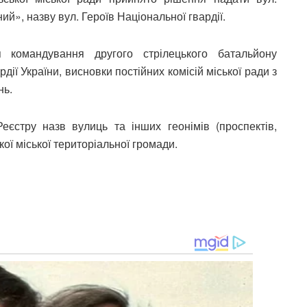
й», назву вул. Героїв Національної гвардії.
 командування другого стрілецького батальйону
дії України, висновки постійних комісій міської ради з
нь.
Реєстру назв вулиць та інших геонімів (проспектів,
ої міської територіальної громади.