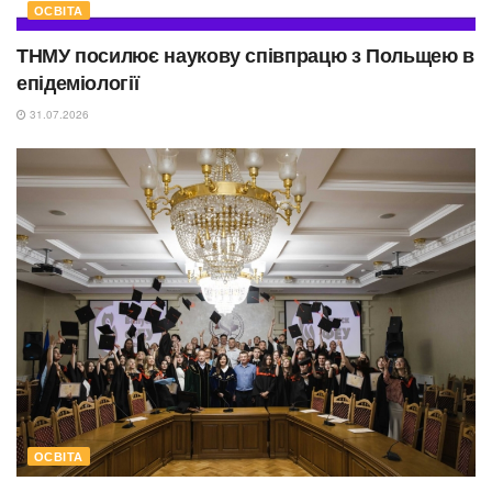
ОСВІТА
ТНМУ посилює наукову співпрацю з Польщею в
епідеміології
31.07.2026
ОСВІТА