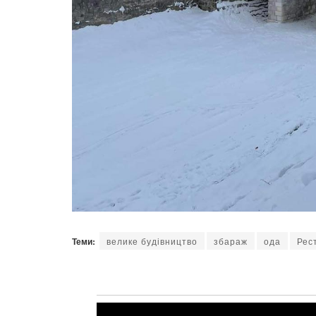
Теми:
велике будівництво
збараж
ода
Рес