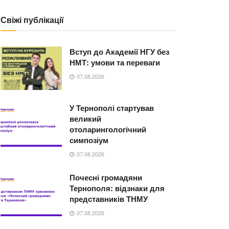
Свіжі публікації
Вступ до Академії НГУ без
НМТ: умови та переваги
07.08.2026
У Тернополі стартував
великий
отоларингологічний
симпозіум
07.08.2026
Почесні громадяни
Тернополя: відзнаки для
представників ТНМУ
07.08.2026