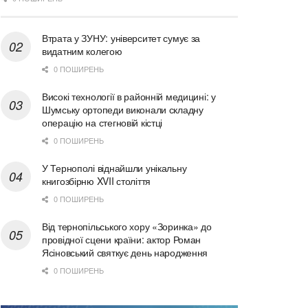
Втрата у ЗУНУ: університет сумує за
видатним колегою
0 ПОШИРЕНЬ
Високі технології в районній медицині: у
Шумську ортопеди виконали складну
операцію на стегновій кістці
0 ПОШИРЕНЬ
У Тернополі віднайшли унікальну
книгозбірню XVII століття
0 ПОШИРЕНЬ
Від тернопільського хору «Зоринка» до
провідної сцени країни: актор Роман
Ясіновський святкує день народження
0 ПОШИРЕНЬ