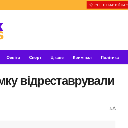
СПЕЦТЕМА: ВІЙНА З
Освіта
Спорт
Цікаве
Кримінал
Політика
мку відреставрували
A
A