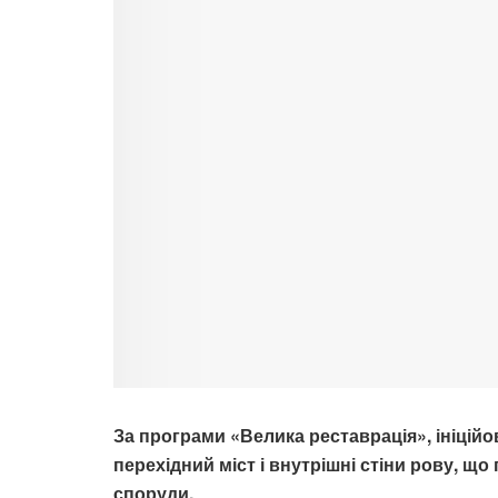
За програми «Велика реставрація», ініці
перехідний міст і внутрішні стіни рову, щ
споруди.