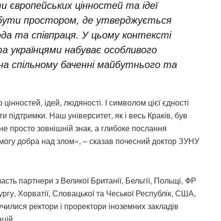
и європейських цінностей та ідеї
 бути простором, де утверджується
ода та співпраця. У цьому контексті
а українцями набуває особливого
на спільному баченні майбутнього та
цінностей, ідей, людяності. І символом цієї єдності
и підтримки. Наш університет, як і весь Краків, був
е просто зовнішній знак, а глибоке послання
ремогу добра над злом», – сказав почесний доктор ЗУНУ
сть партнери з Великої Британії, Бельгії, Польщі, ФР
гу, Хорватії, Словацької та Чеської Республік, США,
училися ректори і проректори іноземних закладів
цій.