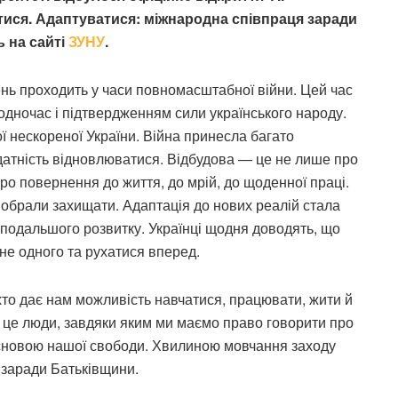
ися. Адаптуватися: міжнародна співпраця заради
 на сайті
ЗУНУ
.
нь проходить у часи повномасштабної війни. Цей час
одночас і підтвердженням сили українського народу.
ї нескореної України. Війна принесла багато
датність відновлюватися. Відбудова — це не лише про
про повернення до життя, до мрій, до щоденної праці.
обрали захищати. Адаптація до нових реалій стала
 подальшого розвитку. Українці щодня доводять, що
не одного та рухатися вперед.
хто дає нам можливість навчатися, працювати, жити й
— це люди, завдяки яким ми маємо право говорити про
 основою нашої свободи. Хвилиною мовчання заходу
 заради Батьківщини.