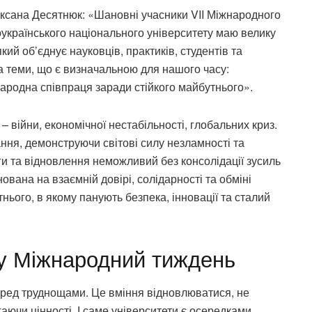
Оксана Десятнюк: «Шановні учасники VII Міжнародного
ноукраїнського національного університету маю велику
кий об’єднує науковців, практиків, студентів та
а теми, що є визначальною для нашого часу:
ародна співпраця заради стійкого майбутнього».
 війни, економічної нестабільності, глобальних криз.
ння, демонструючи світові силу незламності та
ги та відновлення неможливий без консолідації зусиль
ована на взаємній довірі, солідарності та обміні
ього, в якому панують безпека, інновації та сталий
у Міжнародний тиждень
еред труднощами. Це вміння відновлюватися, не
аючи цінності. І саме університети є осередками