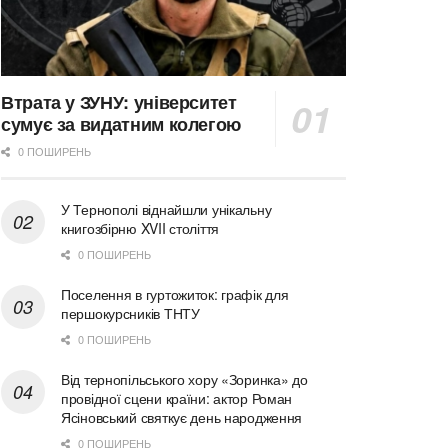
Втрата у ЗУНУ: університет
сумує за видатним колегою
0 ПОШИРЕНЬ
У Тернополі віднайшли унікальну
книгозбірню XVII століття
0 ПОШИРЕНЬ
Поселення в гуртожиток: графік для
першокурсників ТНТУ
0 ПОШИРЕНЬ
Від тернопільського хору «Зоринка» до
провідної сцени країни: актор Роман
Ясіновський святкує день народження
0 ПОШИРЕНЬ