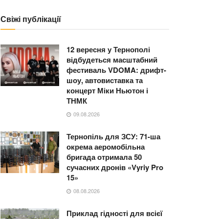
Свіжі публікації
12 вересня у Тернополі
відбудеться масштабний
фестиваль VDOMA: дрифт-
шоу, автовиставка та
концерт Міки Ньютон і
ТНМК
09.08.2026
Тернопіль для ЗСУ: 71-ша
окрема аеромобільна
бригада отримала 50
сучасних дронів «Vyriy Pro
15»
08.08.2026
Приклад гідності для всієї