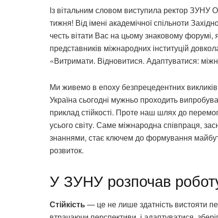
Із вітальним словом виступила ректор ЗУНУ 
тижня! Від імені академічної спільноти Захід
честь вітати Вас на цьому знаковому форумі, я
представників міжнародних інституцій довкол
«Витримати. Відновитися. Адаптуватися: міжн
Ми живемо в епоху безпрецедентних викликів –
Україна сьогодні мужньо проходить випробува
приклад стійкості. Проте наш шлях до перемо
усього світу. Саме міжнародна співпраця, засн
знаннями, стає ключем до формування майбутн
розвиток.
У ЗУНУ розпочав робот
Стійкість
— це не лише здатність вистояти п
втрачаючи перспективи, і адаптуватися, зберіг