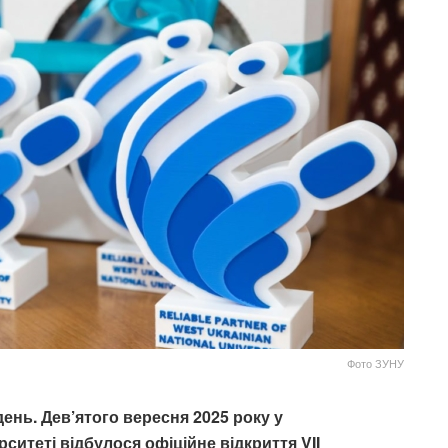
Фото ЗУНУ
нь. Дев’ятого вересня 2025 року у
итеті відбулося офіційне відкриття VII