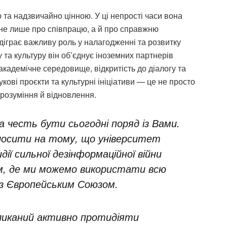
та надзвичайно цінною. У ці непрості часи вона
не лише про співпрацю, а й про справжню
відіграє важливу роль у налагодженні та розвитку
у та культуру він об’єднує іноземних партнерів
кадемічне середовище, відкритість до діалогу та
укові проєкти та культурні ініціативи — це не просто
орозуміння й відновлення.
ка честь бути сьогодні поряд із Вами.
олосити на тому, що університет
дії сильної дезінформаційної війни
ем, де ми можемо використати всю
і з Європейським Союзом.
кликаний активно протидіяти