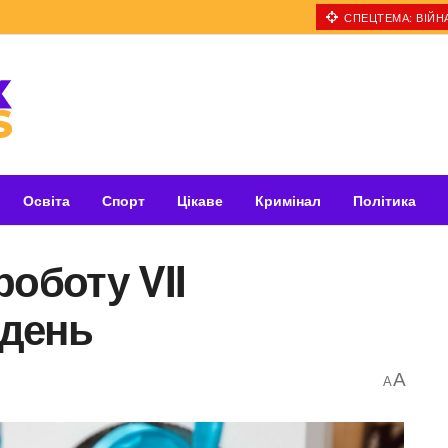
СПЕЦТЕМА: ВІЙНА
Освіта
Спорт
Цікаве
Кримінал
Політика
роботу VII
день
A
A