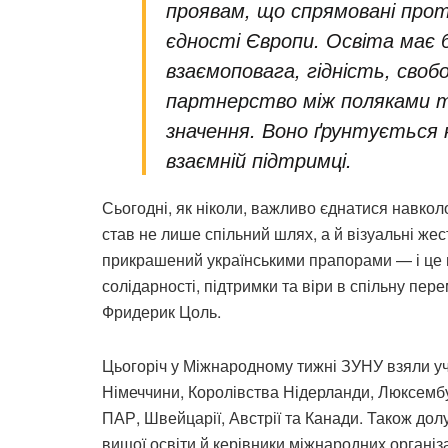
проявам, що спрямовані прот
єдності Європи. Освіта має
взаємоповага, гідність, своб
партнерство між поляками т
значення. Воно ґрунтується 
взаємній підтримці.
Сьогодні, як ніколи, важливо єднатися навколо 
став не лише спільний шлях, а й візуальні жест
прикрашений українськими прапорами — і це н
солідарності, підтримки та віри в спільну пе
Фридерик Цоль.
Цьогоріч у Міжнародному тижні ЗУНУ взяли уча
Німеччини, Королівства Нідерланди, Люксембур
ПАР, Швейцарії, Австрії та Канади. Також дол
вищої освіти й керівники міжнародних організа