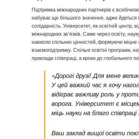
Підтримка міжнародних партнерів є всебічною 
набуває ще більшого значення, адже йдеться 
солідарність. Університет, як освітній центр, 
міжнародних зв’язків. Саме через освіту, наук
навколо спільних цінностей, формуючи міцне а
взаємопідтримку. Спільні освітні програми, на
приклади співпраці, а кроки до глобального п
«Дорогі друзі! Для мене вели
У цей важкий час я хочу наг
відіграє важливу роль у проти
ворога. Університет є місц
міць науки на благо співпрац
Ваш заклад вищої освіти по