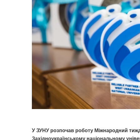
У ЗУНУ розпочав роботу Міжнародний тижде
Західноукраїнському національному універс