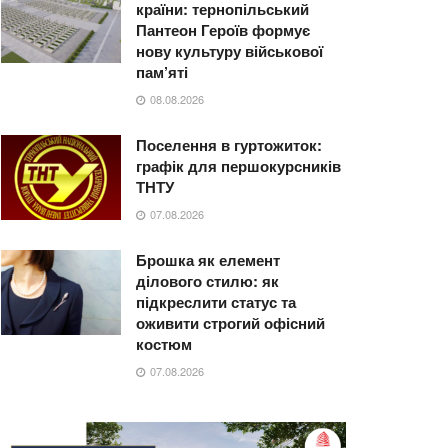
країни: тернопільський
Пантеон Героїв формує
нову культуру військової
пам’яті
08.08.2026
Поселення в гуртожиток:
графік для першокурсників
ТНТУ
07.08.2026
Брошка як елемент
ділового стилю: як
підкреслити статус та
оживити строгий офісний
костюм
07.08.2026