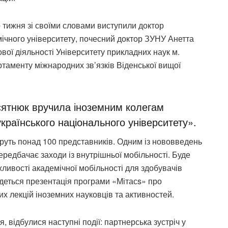
о тижня зі своїми словами виступили доктор
ічного університету, почесний доктор ЗУНУ Анетта
вої діяльності Університету прикладних наук м.
таменту міжнародних зв’язків Віденської вищої
сятнюк вручила іноземним колегам
країнського національного університету».
руть понад 100 представників. Одним із нововведень
передбачає заходи із внутрішньої мобільності. Буде
ливості академічної мобільності для здобувачів
дбудеться презентація програми «Мітасs» про
их лекцій іноземних науковців та активностей.
 відбулися наступні події: партнерська зустріч у