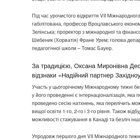
Під час урочистого відкриття VII Міжнародног
габілітована, професор Вроцлавського економ
Зелінська; проректор з міжнародної та фінансо
Шибеник (Хорватія) Фране Урем; голова депар
педагогічної школи – Томас Бауер.
За традицією, Оксана Миронівна Де
відзнаки «Надійний партнер Західноу
Участь у цьогорічному Міжнародному тижні бе
у його проведенні є інтернаціоналізація, яка 
проведено сесію натхнень, яка перелічить мож
вищої освіти 1-го, 2-го і 3-го рівня. Також ві
можливості стажування в Канаді та безліч інш
Упродовж першого дня VII Міжнародного тижня,