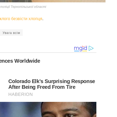
оліції Тернопільської області
клого безвісти хлопця
.
Увага всім