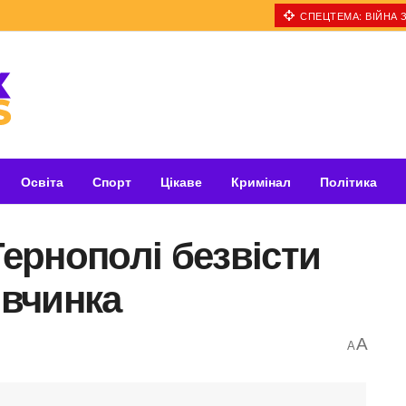
СПЕЦТЕМА: ВІЙНА З
Освіта
Спорт
Цікаве
Кримінал
Політика
Тернополі безвісти
івчинка
A
A