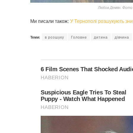
Любов Демян. Фото п
Ми писали також:
У Тернополі розшукують зни
Теми:
в розшуку
Головне
дитина
дівчина