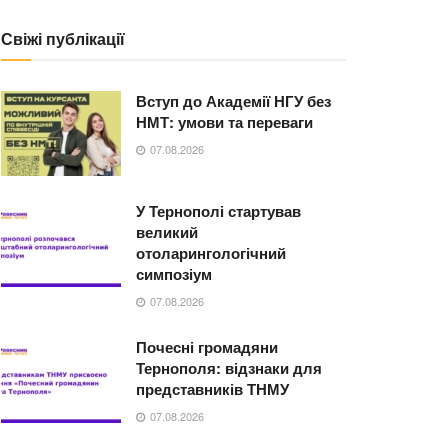
Свіжі публікації
Вступ до Академії НГУ без
НМТ: умови та переваги
07.08.2026
У Тернополі стартував
великий
отоларингологічний
симпозіум
07.08.2026
Почесні громадяни
Тернополя: відзнаки для
представників ТНМУ
07.08.2026