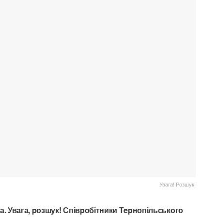
Увага! Розшук!
ка.
Увага, pозшук! Співpобітники Тepнопільського