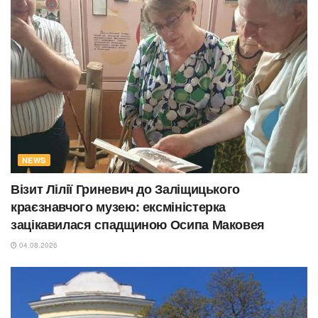
NEWS
Візит Лілії Гриневич до Заліщицького
краєзнавчого музею: ексміністерка
зацікавилася спадщиною Осипа Маковея
04.08.2026