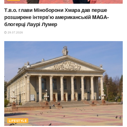
Т.в.о. глави Міноборони Хмара дав перше
розширене інтерв’ю американській MAGA-
блогерці Лаурі Лумер
29.07.2026
LIFESTYLE