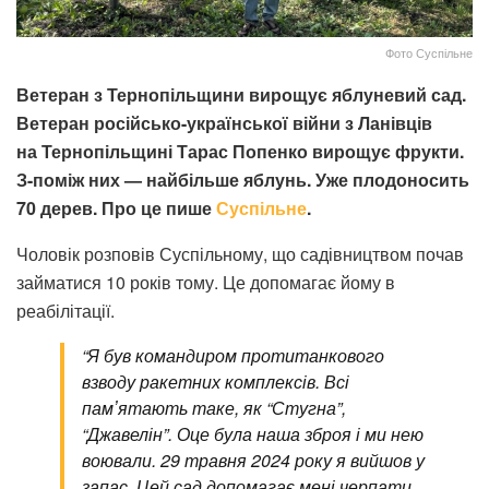
Фото Суспільне
Ветеран з Тернопільщини вирощує яблуневий сад.
Ветеран російсько-української війни з Ланівців
на Тернопільщині Тарас Попенко вирощує фрукти.
З-поміж них — найбільше яблунь. Уже плодоносить
70 дерев. Про це пише
Суспільне
.
Чоловік розповів Суспільному, що садівництвом почав
займатися 10 років тому. Це допомагає йому в
реабілітації.
“Я був командиром протитанкового
взводу ракетних комплексів. Всі
памʼятають таке, як “Стугна”,
“Джавелін”. Оце була наша зброя і ми нею
воювали. 29 травня 2024 року я вийшов у
запас. Цей сад допомагає мені черпати