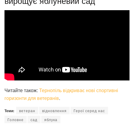
вирощує яблуневий сад
Читайте також:
Тернопіль відкривaє нові спортивні
горизонти для ветерaнів
.
Теми:
ветеран
відновлення
Герої серед нас
Головне
сад
яблука