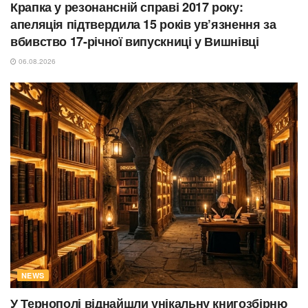
Крапка у резонансній справі 2017 року:
апеляція підтвердила 15 років ув’язнення за
вбивство 17-річної випускниці у Вишнівці
06.08.2026
NEWS
У Тернополі віднайшли унікальну книгозбірню