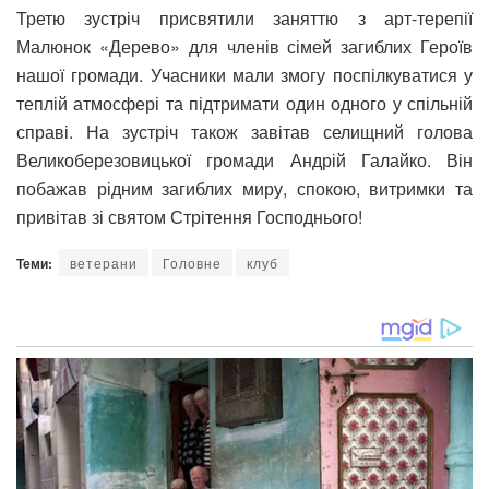
Третю зустріч присвятили заняттю з арт-терепії
Малюнок «Дерево» для членів сімей загиблих Героїв
нашої громади. Учасники мали змогу поспілкуватися у
теплій атмосфері та підтримати один одного у спільній
справі. На зустріч також завітав селищний голова
Великоберезовицької громади Андрій Галайко. Він
побажав рідним загиблих миру, спокою, витримки та
привітав зі святом Стрітення Господнього!
Теми:
ветерани
Головне
клуб