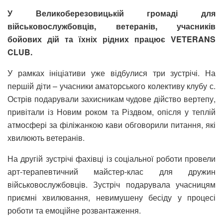
У Великоберезовицькій громаді для
військовослужбовців, ветеранів, учасників
бойових дій та їхніх рідних працює VETERANS
CLUB.
У рамках ініціативи уже відбулися три зустрічі. На
першій діти – учасники аматорського колективу клубу с.
Острів подарували захисникам чудове дійство вертепу,
привітали із Новим роком та Різдвом, опісля у теплій
атмосфері за філіжанкою кави обговорили питання, які
хвилюють ветеранів.
На другій зустрічі фахівці із соціальної роботи провели
арт-терапевтичний майстер-клас для дружин
військовослужбовців. Зустріч подарувала учасницям
приємні хвилювання, невимушену бесіду у процесі
роботи та емоційне розвантаження.