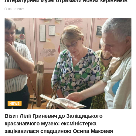
літературний музеї отримали нових керівників
04.08.2026
NEWS
Візит Лілії Гриневич до Заліщицького
краєзнавчого музею: ексміністерка
зацікавилася спадщиною Осипа Маковея