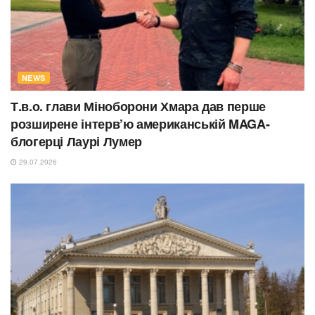
NEWS
Т.в.о. глави Міноборони Хмара дав перше
розширене інтерв’ю американській MAGA-
блогерці Лаурі Лумер
29.07.2026