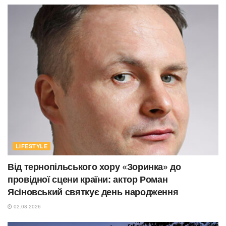
LIFESTYLE
Від тернопільського хору «Зоринка» до
провідної сцени країни: актор Роман
Ясіновський святкує день народження
02.08.2026