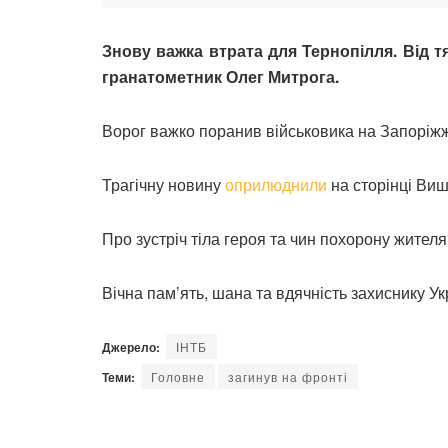
Знову важка втрата для Тернопілля. Від т
гранатометник Олег Митрога.
Ворог важко поранив військовика на Запоріжж
Трагічну новину
оприлюднили
на сторінці Виш
Про зустріч тіла героя та чин похорону жител
Вічна пам’ять, шана та вдячність захиснику Ук
Джерело:
ІНТБ
Теми:
Головне
загинув на фронті