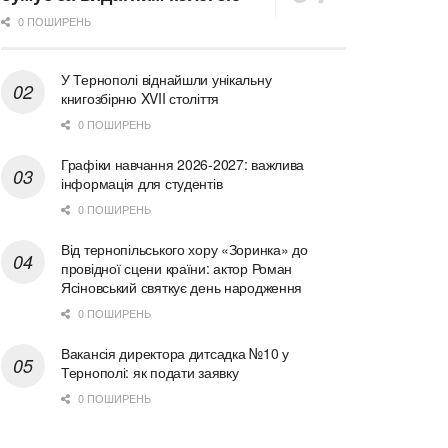
0 ПОШИРЕНЬ
У Тернополі віднайшли унікальну
книгозбірню XVII століття
0 ПОШИРЕНЬ
Графіки навчання 2026-2027: важлива
інформація для студентів
0 ПОШИРЕНЬ
Від тернопільського хору «Зоринка» до
провідної сцени країни: актор Роман
Ясіновський святкує день народження
0 ПОШИРЕНЬ
Вакансія директора дитсадка №10 у
Тернополі: як подати заявку
0 ПОШИРЕНЬ