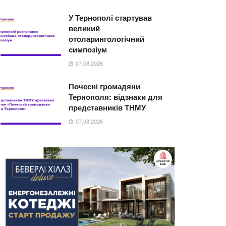
У Тернополі стартував
великий
отоларингологічний
симпозіум
07.08.2026
Почесні громадяни
Тернополя: відзнаки для
представників ТНМУ
07.08.2026