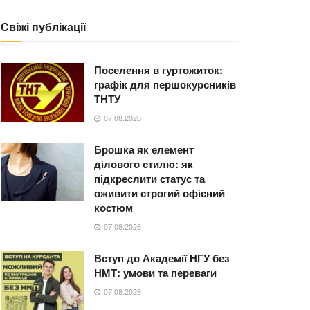
Свіжі публікації
Поселення в гуртожиток:
графік для першокурсників
ТНТУ
07.08.2026
Брошка як елемент
ділового стилю: як
підкреслити статус та
оживити строгий офісний
костюм
07.08.2026
Вступ до Академії НГУ без
НМТ: умови та переваги
07.08.2026