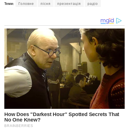
Теми:
Головне
пісня
презентація
радіо