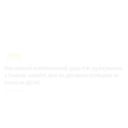
NEWS
Масований комбінований удар РФ: руйнування
у Львові, загиблі діти на Дніпропетровщині та
атака на ДСНС
30.07.2026