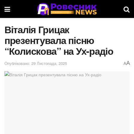
Віталія Грицак
презентувала пісню
“Колискова” на Ух-радіо
A
Опубліковано: 29 Листопада, 2025
A