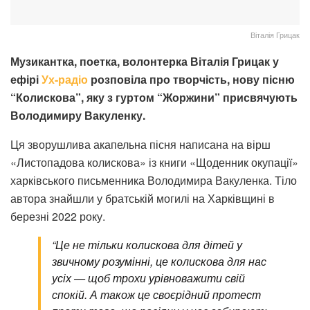
Віталія Грицак
Музикантка, поетка, волонтерка Віталія Грицак у
ефірі
Ух-радіо
розповіла про творчість, нову пісню
“Колискова”, яку з гуртом “Жоржини” присвячують
Володимиру Вакуленку.
Ця зворушлива акапельна пісня написана на вірш
«Листопадова колискова» із книги «Щоденник окупації»
харківського письменника Володимира Вакуленка. Тіло
автора знайшли у братській могилі на Харківщині в
березні 2022 року.
“Це не тільки колискова для дітей у
звичному розумінні, це колискова для нас
усіх — щоб трохи урівноважити свій
спокій. А також це своєрідний протест