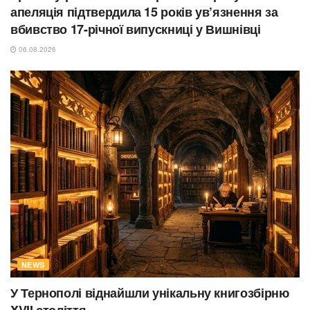
апеляція підтвердила 15 років ув’язнення за
вбивство 17-річної випускниці у Вишнівці
06.08.2026
NEWS
У Тернополі віднайшли унікальну книгозбірню