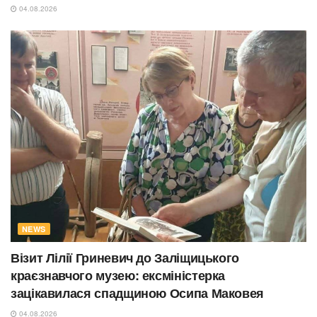
04.08.2026
NEWS
Візит Лілії Гриневич до Заліщицького
краєзнавчого музею: ексміністерка
зацікавилася спадщиною Осипа Маковея
04.08.2026