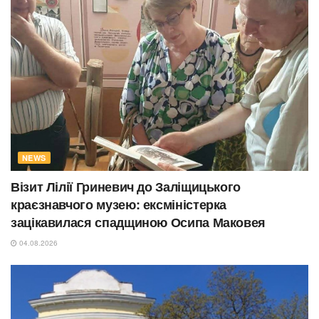
NEWS
Візит Лілії Гриневич до Заліщицького
краєзнавчого музею: ексміністерка
зацікавилася спадщиною Осипа Маковея
04.08.2026