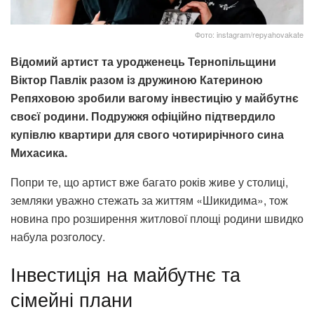
Фото: instagram/repyahovakate
Відомий артист та уродженець Тернопільщини
Віктор Павлік разом із дружиною Катериною
Репяховою зробили вагому інвестицію у майбутнє
своєї родини. Подружжя офіційно підтвердило
купівлю квартири для свого чотирирічного сина
Михасика.
Попри те, що артист вже багато років живе у столиці,
земляки уважно стежать за життям «Шикидима», тож
новина про розширення житлової площі родини швидко
набула розголосу.
Інвестиція на майбутнє та
сімейні плани