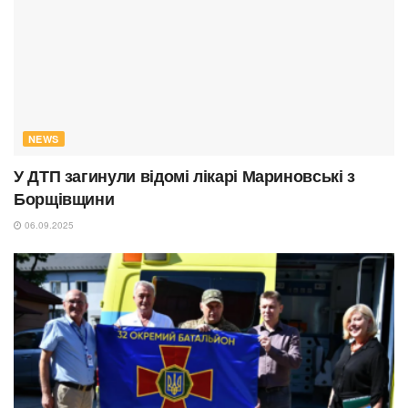
NEWS
У ДТП загинули відомі лікарі Мариновські з
Борщівщини
06.09.2025