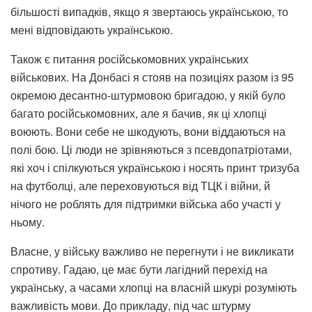
більшості випадків, якщо я звертаюсь українською, то
мені відповідають українською.
Також є питання російськомовних українських
військових. На Донбасі я стояв на позиціях разом із 95
окремою десантно-штурмовою бригадою, у якій було
багато російськомовних, але я бачив, як ці хлопці
воюють. Вони себе не шкодують, вони віддаються на
полі бою. Ці люди не зрівняються з псевдопатріотами,
які хоч і спілкуються українською і носять принт тризуба
на футболці, але переховуються від ТЦК і війни, й
нічого не роблять для підтримки війська або участі у
ньому.
Власне, у війську важливо не перегнути і не викликати
спротиву. Гадаю, це має бути лагідний перехід на
українську, а часами хлопці на власній шкурі розуміють
важливість мови. До прикладу, під час штурму