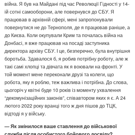
війна. Я був на Майдані під час Революції Гідності у 14-
ій сотні самооборони, але повернувся до СБУ. Я
працював в архівній сфері, мені запропонували
повернутися не до Тернополя, де я працював раніше, а
до Києва. Коли окупували Крим та почалась війна на
Донбасі, я вже працював на посаді заступника
директора архіву СБУ. І це, безперечно, була внутрішня
боротьба. Здавалося б, я робив потрібну роботу, але ж
такі самі хлопці та дівчата як я воювали на фронті. У
той момент мене переконали друзі та колеги, що
робота, яку я роблю, теж важлива і потрібна. До слова,
цьогоріч у квітні буде 10 років із моменту ухвалення
“декомунізаційних законів”, співавтором яких я є. А 24
лютого 2022 року вранці того ж дня пішов до ТЦК,
відтоді я у війську.
— Як змінилося ваше ставлення до військової
служби після особистого бойового досвіду?