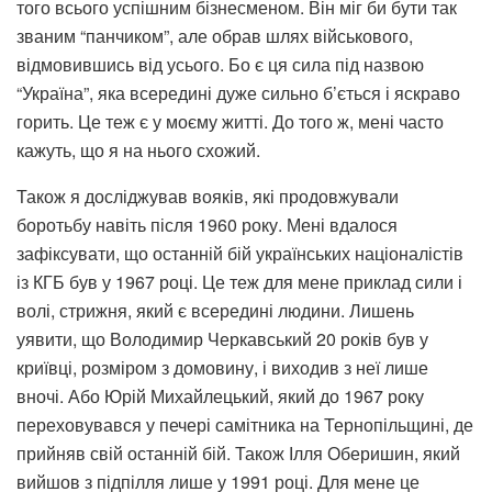
того всього успішним бізнесменом. Він міг би бути так
званим “панчиком”, але обрав шлях військового,
відмовившись від усього. Бо є ця сила під назвою
“Україна”, яка всередині дуже сильно б’ється і яскраво
горить. Це теж є у моєму житті. До того ж, мені часто
кажуть, що я на нього схожий.
Також я досліджував вояків, які продовжували
боротьбу навіть після 1960 року. Мені вдалося
зафіксувати, що останній бій українських націоналістів
із КГБ був у 1967 році. Це теж для мене приклад сили і
волі, стрижня, який є всередині людини. Лишень
уявити, що Володимир Черкавський 20 років був у
криївці, розміром з домовину, і виходив з неї лише
вночі. Або Юрій Михайлецький, який до 1967 року
переховувався у печері самітника на Тернопільщині, де
прийняв свій останній бій. Також Ілля Оберишин, який
вийшов з підпілля лише у 1991 році. Для мене це