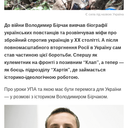
Є сила під назвою Україна
До війни Володимир Бірчак вивчав біографії
українських повстанців та розвінчував міфи про
збройний спротив українців у XX столітті. А після
повномасштабного вторгнення Росії в Україну сам
став частиною цієї боротьби. Спершу як
кулеметник на фронті з позивним “Клап”, а тепер —
як боєць підрозділу “Хартія”, де займається
історико-ідеологічною роботою.
Про уроки УПА та якою має бути перемога для України
— у розмові з істориком Володимиром Бірчаком.