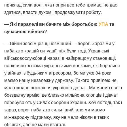
приклад сили волі, яка попри все тебе тримає, не дає
здатися, впасти духом і продовжувати роботу.
— Які паралелі ви бачите між боротьбою
УПА
та
сучасною війною?
— Війни зовсім різні, незмінний — ворог. Зараз ми у
набагато кращій ситуації, ніж були тоді. Українські
військовослужбовці наразі в найкращому становищі,
порівняно зі всіма українськими вояками, які боролися
у війнах із будь-яким агресором, бо ми уже 34 роки
маємо нашу незалежну державу. Такого привілею не
мало жодне покоління українців до нас. Ми маємо свою
боєздатну армію, де близько мільйона хлопців і дівчат
перебувають у Силах оборони України. Хоч як тоді, так і
зараз, ворог набагато сильніший, але ми маємо
міжнародну підтримку, яку не мали ніколи в таких
обсягах, або не мали взагалі.