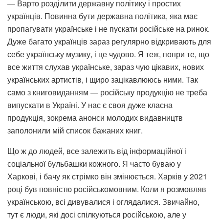
— Варто розділити державну політику і простих
українців. Повинна бути державна політика, яка має
пропагувати українське і не пускати російське на ринок.
Дуже багато українців зараз регулярно відкривають для
себе українську музику, і це чудово. Я теж, попри те, що
все життя слухав українське, зараз чую цікавих, нових
українських артистів, і щиро зацікавлююсь ними. Так
само з книговиданням — російську продукцію не треба
випускати в Україні. У нас є своя дуже класна
продукція, зокрема анонси молодих видавництв
заполонили мій список бажаних книг.
Що ж до людей, все залежить від інформаційної і
соціальної бульбашки кожного. Я часто буваю у
Харкові, і бачу як стрімко він змінюється. Харків у 2021
році був повністю російськомовним. Коли я розмовляв
українською, всі дивувалися і оглядалися. Звичайно,
тут є люди, які досі спілкуються російською, але у