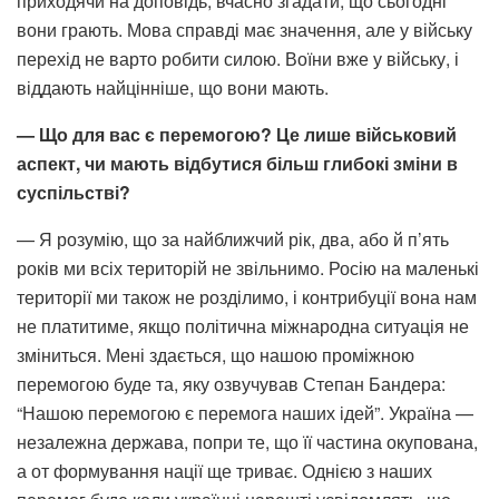
приходячи на доповідь, вчасно згадати, що сьогодні
вони грають. Мова справді має значення, але у війську
перехід не варто робити силою. Воїни вже у війську, і
віддають найцінніше, що вони мають.
— Що для вас є перемогою? Це лише військовий
аспект, чи мають відбутися більш глибокі зміни в
суспільстві?
— Я розумію, що за найближчий рік, два, або й п’ять
років ми всіх територій не звільнимо. Росію на маленькі
території ми також не розділимо, і контрибуції вона нам
не платитиме, якщо політична міжнародна ситуація не
зміниться. Мені здається, що нашою проміжною
перемогою буде та, яку озвучував Степан Бандера:
“Нашою перемогою є перемога наших ідей”. Україна —
незалежна держава, попри те, що її частина окупована,
а от формування нації ще триває. Однією з наших