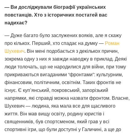
— Ви досліджували біографії українських
повстанців. Хто з історичних постатей вас
надихає?
— Дуже багато було заслужених вояків, але я скажу
про кількох. Перший, хто спадає на думку —
Роман
Шухевич
. Він мені подобається з декількох причин,
зокрема одну з них я завжди наводжу в приклад. Деякі
люди толочать, що не народилися для війни, при тому
прикриваються вигаданими “фронтами”: культурним,
фінансовим, політичним, освітнім. Таких фронтів не
існує. Є куп’янський, покровський, запорізький
напрямки, які справді можна назвати фронтом. Власне,
Шухевич — людина, яка мала все для щасливого
життя. Він мав вищу освіту, родину юристів і
священників, був спортсменом, який грав у всі
спортивні ігри, що були доступні у Галичині, а ще до