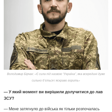
Володимир Бірчак: «Є сила під назвою “Україна”, яка всередині дуже
сильно б’ється і яскраво горить»
— У який момент ви вирішили долучитися до лав
ЗСУ?
— Мене затягнуло до війська як тільки розпочалась