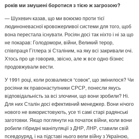
років ми змушені боротися з тією ж загрозою?
— Шухевич казав, що ми воюємо проти тієї
людиноневасної кровожерливої системи для того, щоб
вона перестала існувати. Росіян досі так ніхто і ні за що
не покарав: Голодомори, війни, Великий терор,
співпраця Гітлера зі Сталіним, на яку всі закривали очі.
Хтось про це говорив, звісно, але ж все одно бізнес
продовжували вести.
У 1991 році, коли розвалився “совок”, що змінилося? Чи
росіяни як правонаступники СРСР, понесли якусь
відповідальність за всі злочини, що вони зробили? Ні.
Для них Сталін досі ефективний менеджер. Вони нічого
нового не використовують, усе ті самі старі радянські
заготовки. Якщо поглянути на початок війни, коли вони
робили гібридні маніпуляції з ДНР, ЛНР, ставили свій
псевдоуряд, і на підставі нього вели війну з Україною,