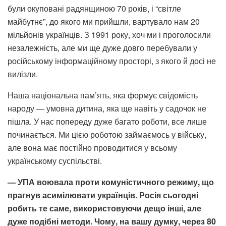
були окуповані радянщиною 70 років, і “світле
майбутнє”, до якого ми прийшли, вартувало нам 20
мільйонів українців. З 1991 року, хоч ми і проголосили
незалежність, але ми ще дуже довго перебували у
російському інформаційному просторі, з якого й досі не
вилізли.
Наша національна пам’ять, яка формує свідомість
народу — умовна дитина, яка ще навіть у садочок не
пішла. У нас попереду дуже багато роботи, все лише
починається. Ми цією роботою займаємось у війську,
але вона має постійно проводитися у всьому
українському суспільстві.
— УПА воювала проти комуністичного режиму, що
прагнув асимілювати українців. Росія сьогодні
робить те саме, використовуючи дещо інші, але
дуже подібні методи. Чому, на вашу думку, через 80