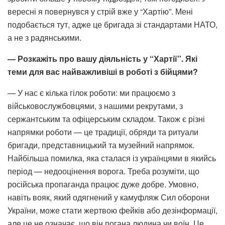
вересні я повернувся у стрій вже у “Хартію”. Мені
подобається тут, адже це бригада зі стандартами НАТО,
а не з радянськими.
— Розкажіть про вашу діяльність у “Хартії”. Які
теми для вас найважливіші в роботі з бійцями?
— У нас є кілька гілок роботи: ми працюємо з
військовослужбовцями, з нашими рекрутами, з
сержантським та офіцерським складом. Також є різні
напрямки роботи — це традиції, обряди та ритуали
бригади, представницький та музейний напрямок.
Найбільша помилка, яка сталася із українцями в якийсь
період — недооцінення ворога. Треба розуміти, що
російська пропаганда працює дуже добре. Умовно,
навіть вояк, який одягнений у камуфляж Сил оборони
України, може стати жертвою фейків або дезінформації,
але це не означає, що він погана людина чи воїн. Це