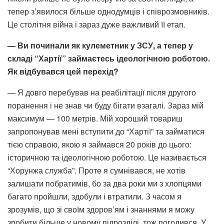
тепер з’явилося більше однодумців і співрозмовників.
Це столітня війна і зараз дуже важливий її етап.
— Ви починали як кулеметник у ЗСУ, а тепер у
складі “Хартії” займаєтесь ідеологічною роботою.
Як відбувався цей перехід?
— Я довго перебував на реабілітації після другого
поранення і не знав чи буду бігати взагалі. Зараз мій
максимум — 100 метрів. Мій хороший товариш
запропонував мені вступити до “Хартії” та займатися
тією справою, якою я займався 20 років до цього:
історичною та ідеологічною роботою. Це називається
“Хорунжа служба”. Проте я сумнівався, не хотів
залишати побратимів, бо за два роки ми з хлопцями
багато пройшли, здобули і втратили. З часом я
зрозумів, що зі своїм здоров’ям і знаннями я можу
зробити більше у новому підрозділі, тож погодився. У