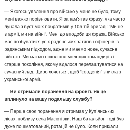
— Якогось уявлення про військо у мене не було, тому
мені важко порівнювати. Я запам’ятав фразу, яка часто
лунала з вуст моїх побратимів у 105-тій бригаді: “Ми не
в армії, ми на війні”. Мені до вподоби ця фраза. Військо
має позбуватися усіх радянських затягів і офіцерів із
радянським підходом, адже ми маємо нове, сучасне
військо. Ми маємо покоління молодих командирів і
старше покоління, якому вдалося перелаштуватися на
сучасний лад. Щиро хочеться, щоб “совдепія” зникла з
української армії.
— Ви отримали поранення на фронті. Як це
вплинуло на вашу подальшу службу?
— Перше своє поранення я отримав у Куп’янських
лісах, поблизу села Масютівки. Наш батальйон тоді був
дуже пошматований, ротацій не було. Коли приїхали