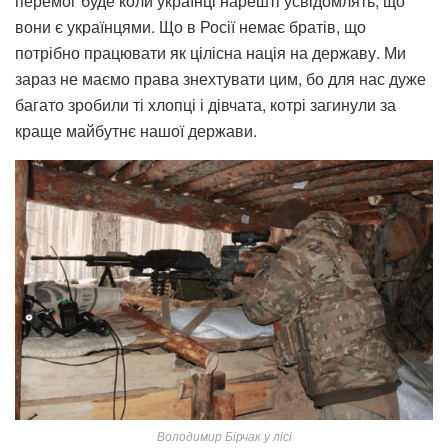
перемог буде коли українці нарешті усвідомлять, що
вони є українцями. Що в Росії немає братів, що
потрібно працювати як цілісна нація на державу. Ми
зараз не маємо права знехтувати цим, бо для нас дуже
багато зробили ті хлопці і дівчата, котрі загинули за
краще майбутнє нашої держави.
Володимир Бірчак у лісі