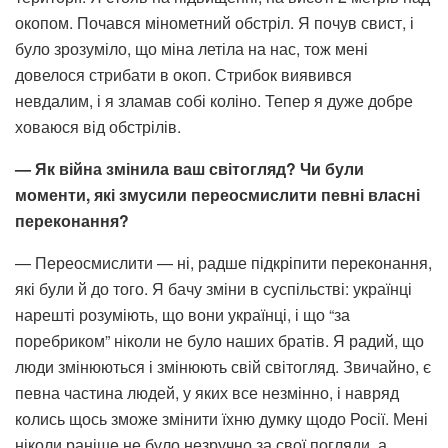
окопом. Почався мінометний обстріл. Я почув свист, і
було зрозуміло, що міна летіла на нас, тож мені
довелося стрибати в окоп. Стрибок виявився
невдалим, і я зламав собі коліно. Тепер я дуже добре
ховаюся від обстрілів.
— Як війна змінила ваш світогляд? Чи були
моменти, які змусили переосмислити певні власні
переконання?
— Переосмислити — ні, радше підкріпити переконання,
які були й до того. Я бачу зміни в суспільстві: українці
нарешті розуміють, що вони українці, і що “за
поребриком” ніколи не було наших братів. Я радий, що
люди змінюються і змінюють свій світогляд. Звичайно, є
певна частина людей, у яких все незмінно, і навряд
колись щось зможе змінити їхню думку щодо Росії. Мені
ніколи раніше не було незручно за свої погляди, а