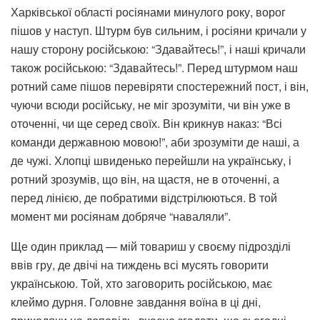
Харківської області росіянами минулого року, ворог
пішов у наступ. Штурм був сильним, і росіяни кричали у
нашу сторону російською: “Здавайтесь!”, і наші кричали
також російською: “Здавайтесь!”. Перед штурмом наш
ротний саме пішов перевіряти спостережний пост, і він,
чуючи всюди російську, не міг зрозуміти, чи він уже в
оточенні, чи ще серед своїх. Він крикнув наказ: “Всі
команди державною мовою!”, аби зрозуміти де наші, а
де чужі. Хлопці швиденько перейшли на українську, і
ротний зрозумів, що він, на щастя, не в оточенні, а
перед лінією, де побратими відстрілюються. В той
момент ми росіянам добряче “наваляли”.
Ще один приклад — мій товариш у своєму підрозділі
ввів гру, де двічі на тиждень всі мусять говорити
українською. Той, хто заговорить російською, має
клеймо дурня. Головне завдання воїна в ці дні,