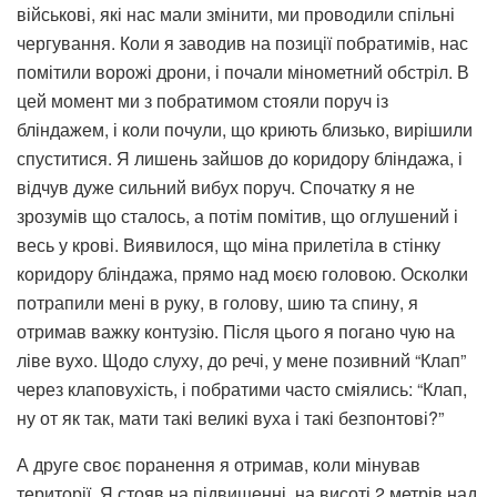
військові, які нас мали змінити, ми проводили спільні
чергування. Коли я заводив на позиції побратимів, нас
помітили ворожі дрони, і почали мінометний обстріл. В
цей момент ми з побратимом стояли поруч із
бліндажем, і коли почули, що криють близько, вирішили
спуститися. Я лишень зайшов до коридору бліндажа, і
відчув дуже сильний вибух поруч. Спочатку я не
зрозумів що сталось, а потім помітив, що оглушений і
весь у крові. Виявилося, що міна прилетіла в стінку
коридору бліндажа, прямо над моєю головою. Осколки
потрапили мені в руку, в голову, шию та спину, я
отримав важку контузію. Після цього я погано чую на
ліве вухо. Щодо слуху, до речі, у мене позивний “Клап”
через клаповухість, і побратими часто сміялись: “Клап,
ну от як так, мати такі великі вуха і такі безпонтові?”
А друге своє поранення я отримав, коли мінував
території. Я стояв на підвищенні, на висоті 2 метрів над