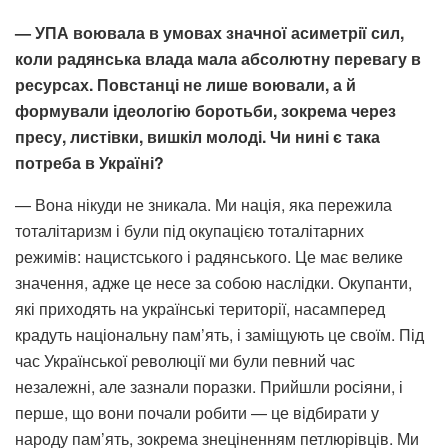
— УПА воювала в умовах значної асиметрії сил,
коли радянська влада мала абсолютну перевагу в
ресурсах. Повстанці не лише воювали, а й
формували ідеологію боротьби, зокрема через
пресу, листівки, вишкіл молоді. Чи нині є така
потреба в Україні?
— Вона нікуди не зникала. Ми нація, яка пережила
тоталітаризм і були під окупацією тоталітарних
режимів: нацистського і радянського. Це має велике
значення, адже це несе за собою наслідки. Окупанти,
які приходять на українські території, насамперед
крадуть національну пам’ять, і заміщують це своїм. Під
час Української революції ми були певний час
незалежні, але зазнали поразки. Прийшли росіяни, і
перше, що вони почали робити — це відбирати у
народу пам’ять, зокрема знеціненням петлюрівців. Ми