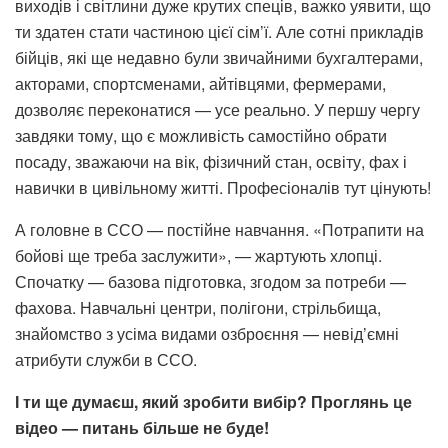
виходів і світлини дуже крутих спеців, важко уявити, що
ти здатен стати частиною цієї сім’ї. Але сотні прикладів
бійців, які ще недавно були звичайними бухгалтерами,
акторами, спортсменами, айтівцями, фермерами,
дозволяє переконатися — усе реально. У першу чергу
завдяки тому, що є можливість самостійно обрати
посаду, зважаючи на вік, фізичний стан, освіту, фах і
навички в цивільному житті. Професіоналів тут цінують!
А головне в ССО — постійне навчання. «Потрапити на
бойові ще треба заслужити», — жартують хлопці.
Спочатку — базова підготовка, згодом за потреби —
фахова. Навчальні центри, полігони, стрільбища,
знайомство з усіма видами озброєння — невід’ємні
атрибути служби в ССО.
І ти ще думаєш, який зробити вибір? Проглянь це
відео — питань більше не буде!