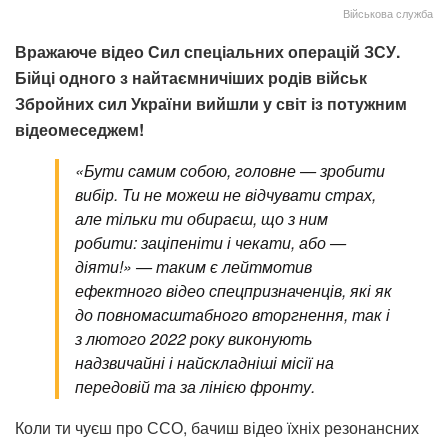
Військова служба
Вражаюче відео Сил спеціальних операцій ЗСУ.
Бійці одного з найтаємничіших родів військ
Збройних сил України вийшли у світ із потужним
відеомеседжем!
«Бути самим собою, головне — зробити
вибір. Ти не можеш не відчувати страх,
але тільки ти обираєш, що з ним
робити: заціпеніти і чекати, або —
діяти!» — таким є лейтмотив
ефектного відео спецпризначенців, які як
до повномасштабного вторгнення, так і
з лютого 2022 року виконують
надзвичайні і найскладніші місії на
передовій та за лінією фронту.
Коли ти чуєш про ССО, бачиш відео їхніх резонансних