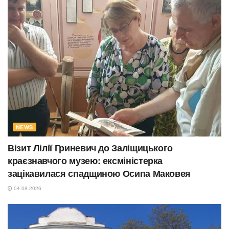
NEWS
Візит Лілії Гриневич до Заліщицького
краєзнавчого музею: ексміністерка
зацікавилася спадщиною Осипа Маковея
04.08.2026