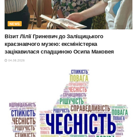
NEWS
Візит Лілії Гриневич до Заліщицького
краєзнавчого музею: ексміністерка
зацікавилася спадщиною Осипа Маковея
04.08.2026