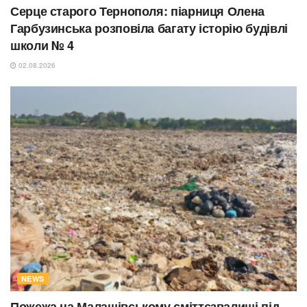
Серце старого Тернополя: піарниця Олена
Гарбузинська розповіла багату історію будівлі
школи № 4
02.08.2026
NEWS
Пожежа на Малашівському сміттєзвалищі під