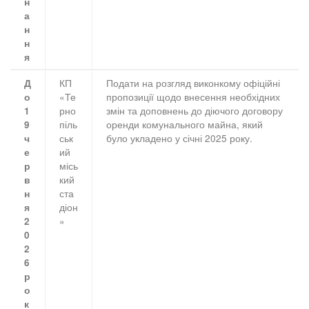
н
а
н
н
я
КП
Подати на розгляд виконкому офіційні
Д
«Те
пропозиції щодо внесення необхідних
о
рно
змін та доповнень до діючого договору
1
піль
оренди комунального майна, який
9
ськ
було укладено у січні 2025 року.
ч
ий
е
місь
р
кий
в
ста
н
діон
я
»
2
0
2
6
р
о
к