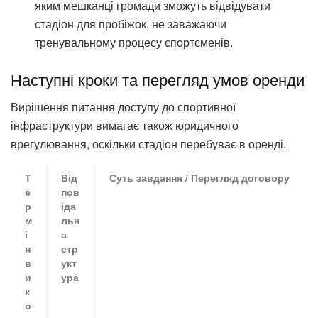
яким мешканці громади зможуть відвідувати
стадіон для пробіжок, не заважаючи
тренувальному процесу спортсменів.
Наступні кроки та перегляд умов оренди
Вирішення питання доступу до спортивної
інфраструктури вимагає також юридичного
врегулювання, оскільки стадіон перебуває в оренді.
Т
Від
Суть завдання / Перегляд договору
е
пов
р
іда
м
льн
і
а
н
стр
в
укт
и
ура
к
о