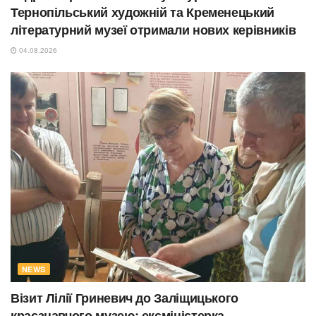
Тернопільський художній та Кременецький
літературний музеї отримали нових керівників
04.08.2026
NEWS
Візит Лілії Гриневич до Заліщицького
краєзнавчого музею: ексміністерка