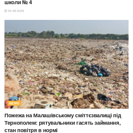
школи № 4
02.08.2026
NEWS
Пожежа на Малашівському сміттєзвалищі під
Тернополем: рятувальники гасять займання,
стан повітря в нормі