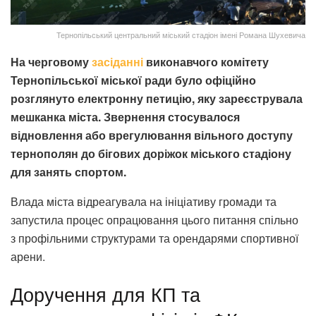
Тернопільський центральний міський стадіон імені Романа Шухевича
На черговому
засіданні
виконавчого комітету
Тернопільської міської ради було офіційно
розглянуто електронну петицію, яку зареєструвала
мешканка міста. Звернення стосувалося
відновлення або врегулювання вільного доступу
тернополян до бігових доріжок міського стадіону
для занять спортом.
Влада міста відреагувала на ініціативу громади та
запустила процес опрацювання цього питання спільно
з профільними структурами та орендарями спортивної
арени.
Доручення для КП та