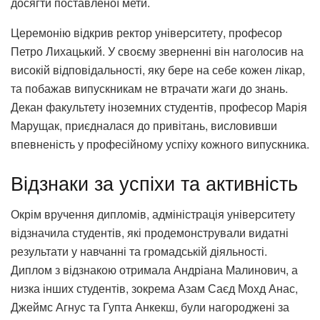
досягти поставленої мети.
Церемонію відкрив ректор університету, професор
Петро Лихацький. У своєму зверненні він наголосив на
високій відповідальності, яку бере на себе кожен лікар,
та побажав випускникам не втрачати жаги до знань.
Декан факультету іноземних студентів, професор Марія
Марущак, приєдналася до привітань, висловивши
впевненість у професійному успіху кожного випускника.
Відзнаки за успіхи та активність
Окрім вручення дипломів, адміністрація університету
відзначила студентів, які продемонстрували видатні
результати у навчанні та громадській діяльності.
Диплом з відзнакою отримала Андріана Малинович, а
низка інших студентів, зокрема Азам Саєд Мохд Анас,
Джеймс Агнус та Гупта Анкекш, були нагороджені за