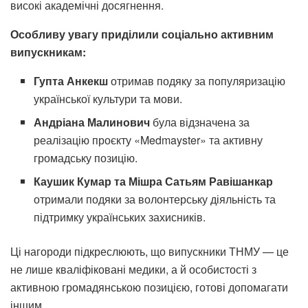
високі академічні досягнення.
Особливу увагу приділили соціально активним
випускникам:
Гупта Анкекш
отримав подяку за популяризацію
української культури та мови.
Андріана Малинович
була відзначена за
реалізацію проєкту «Medmayster» та активну
громадську позицію.
Каушик Кумар та Мішра Сатьям Равішанкар
отримали подяки за волонтерську діяльність та
підтримку українських захисників.
Ці нагороди підкреслюють, що випускники ТНМУ — це
не лише кваліфіковані медики, а й особистості з
активною громадянською позицією, готові допомагати
іншим.