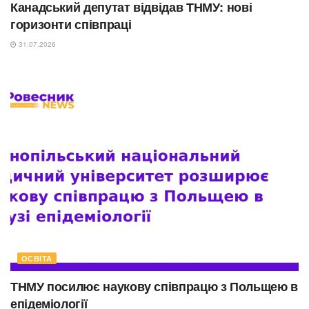
Канадський депутат відвідав ТНМУ: нові
горизонти співпраці
31.07.2026
ОСВІТА
ТНМУ посилює наукову співпрацю з Польщею в
епідеміології