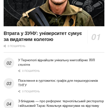
Втрата у ЗУНУ: університет сумує
за видатним колегою
0 ПОШИРЕНЬ
У Тернополі віднайшли унікальну книгозбірню XVII
століття
0 ПОШИРЕНЬ
Поселення в гуртожиток: графік для першокурсників
ТНТУ
0 ПОШИРЕНЬ
З бліндажа — про реформи: тернопільський ресторатор
і військовий Тарас Ковальчук відреагував на відставку