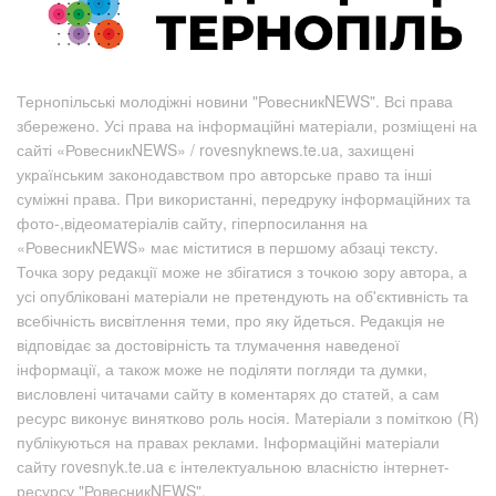
Тернопільські молодіжні новини "РовесникNEWS". Всі права
збережено. Усі права на інформаційні матеріали, розміщені на
сайті «РовесникNEWS» / rovesnyknews.te.ua, захищені
українським законодавством про авторське право та інші
суміжні права. При використанні, передруку інформаційних та
фото-,відеоматеріалів сайту, гіперпосилання на
«РовесникNEWS» має міститися в першому абзаці тексту.
Точка зору редакції може не збігатися з точкою зору автора, а
усі опубліковані матеріали не претендують на об'єктивність та
всебічність висвітлення теми, про яку йдеться. Редакція не
відповідає за достовірність та тлумачення наведеної
інформації, а також може не поділяти погляди та думки,
висловлені читачами сайту в коментарях до статей, а сам
ресурс виконує винятково роль носія. Матеріали з поміткою (R)
публікуються на правах реклами. Інформаційні матеріали
сайту rovesnyk.te.ua є інтелектуальною власністю інтернет-
ресурсу "РовесникNEWS".