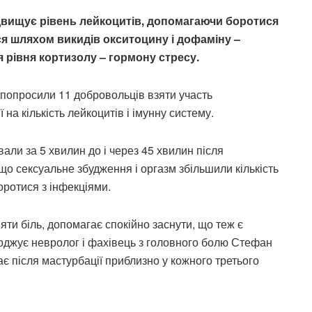
ідвищує рівень лейкоцитів, допомагаючи боротися
ся шляхом викидів окситоцину і дофаміну –
я рівня кортизолу – гормону стресу.
і попросили 11 добровольців взяти участь
 на кількість лейкоцитів і імунну систему.
вали за 5 хвилин до і через 45 хвилин після
що сексуальне збудження і оргазм збільшили кількість
боротися з інфекціями.
яти біль, допомагає спокійно заснути, що теж є
ерджує невролог і фахівець з головного болю Стефан
ає після мастурбації приблизно у кожного третього