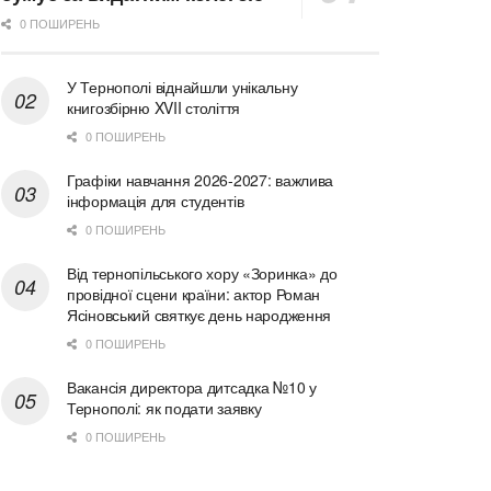
0 ПОШИРЕНЬ
У Тернополі віднайшли унікальну
книгозбірню XVII століття
0 ПОШИРЕНЬ
Графіки навчання 2026-2027: важлива
інформація для студентів
0 ПОШИРЕНЬ
Від тернопільського хору «Зоринка» до
провідної сцени країни: актор Роман
Ясіновський святкує день народження
0 ПОШИРЕНЬ
Вакансія директора дитсадка №10 у
Тернополі: як подати заявку
0 ПОШИРЕНЬ