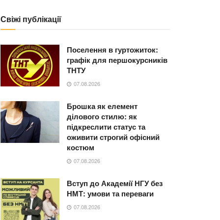
Свіжі публікації
Поселення в гуртожиток:
графік для першокурсників
ТНТУ
07.08.2026
Брошка як елемент
ділового стилю: як
підкреслити статус та
оживити строгий офісний
костюм
07.08.2026
Вступ до Академії НГУ без
НМТ: умови та переваги
07.08.2026