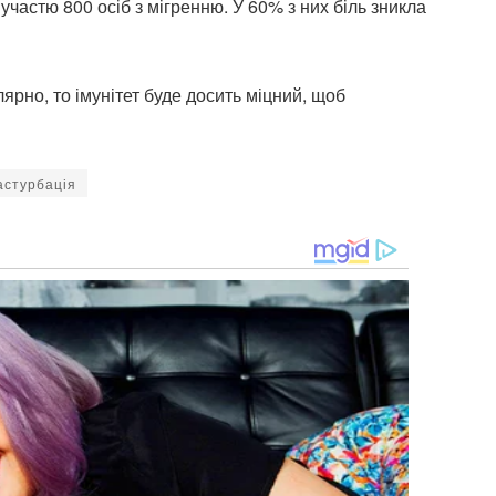
участю 800 осіб з мігренню. У 60% з них біль зникла
ярно, то імунітет буде досить міцний, щоб
астурбація