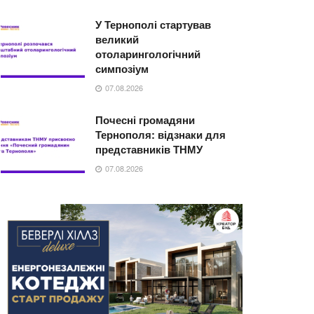
У Тернополі стартував
великий
отоларингологічний
симпозіум
07.08.2026
Почесні громадяни
Тернополя: відзнаки для
представників ТНМУ
07.08.2026