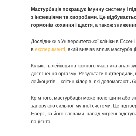
Мастурбація покращує імунну систему і п
з інфекціями та хворобами. Це відбуваєть
гормонів кохання і щастя, а також зниженн
Дослідники з Університетської клініки в Ессен
в
експерименті
, який вивчав вплив мастурбації
Кількість лейкоцитів кожного учасника аналізу
досягнення оргазму. Результати підтвердили, 
лейкоцитів – клітин-кілерів, які допомагають 
Крім того, мастурбація може полегшити або зн
запорукою сильної імунної системи. Це підтв
Еверс, за його словами, напад мігрені відступ
пацієнта.