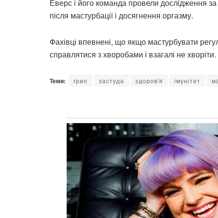
Еверс і його команда провели дослідження за 
після мастурбації і досягнення оргазму.
Фахівці впевнені, що якщо мастурбувати регул
справлятися з хворобами і взагалі не хворіти.
Теми:
грип
застуда
здоров'я
імунітет
м