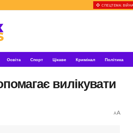
СПЕЦТЕМА: ВІЙНА
Освіта
Спорт
Цікаве
Кримінал
Політика
опомагає вилікувати
A
A